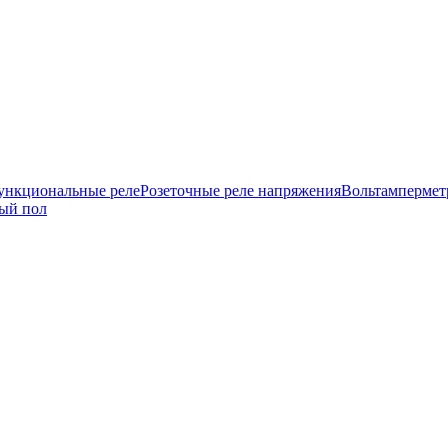
нкциональные реле
Розеточные реле напряжения
Вольтамперме
ый пол