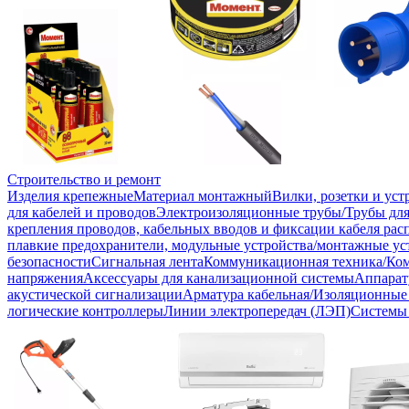
Строительство и ремонт
Изделия крепежные
Материал монтажный
Вилки, розетки и ус
для кабелей и проводов
Электроизоляционные трубы/Трубы для
крепления проводов, кабельных вводов и фиксации кабеля рас
плавкие предохранители, модульные устройства/монтажные ус
безопасности
Сигнальная лента
Коммуникационная техника/Ко
напряжения
Аксессуары для канализационной системы
Аппарат
акустической сигнализации
Арматура кабельная/Изоляционные
логические контроллеры
Линии электропередач (ЛЭП)
Системы 