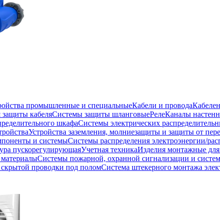
тройства промышленные и специальные
Кабели и провода
Кабеле
 защиты кабеля
Системы защиты шланговые
Реле
Каналы настенн
пределительного шкафа
Системы электрических распределитель
тройства
Устройства заземления, молниезащиты и защиты от пе
мпоненты и системы
Системы распределения электроэнергии/рас
ура пускорегулирующая
Учетная техника
Изделия монтажные для
 материалы
Системы пожарной, охранной сигнализации и систе
скрытой проводки под полом
Система штекерного монтажа элек