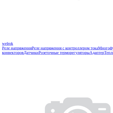
welrok
Реле напряжения
Реле напряжения с контроллером тока
Многофу
конвекторов
Датчики
Розеточные терморегуляторы
Адаптер
Тепл