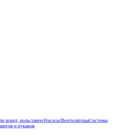
ли ворот, рольставен/Насосы/Вентиляторы
Системы
ангов и рукавов