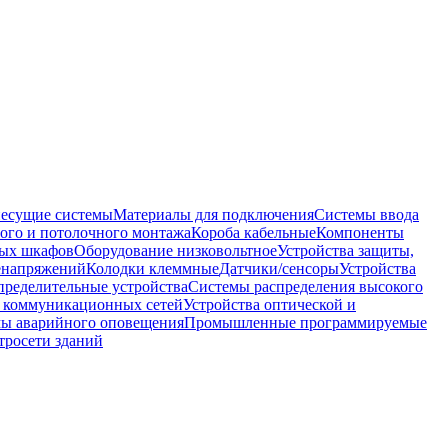
несущие системы
Материалы для подключения
Системы ввода
ого и потолочного монтажа
Короба кабельные
Компоненты
ных шкафов
Оборудование низковольтное
Устройства защиты,
ренапряжений
Колодки клеммные
Датчики/сенсоры
Устройства
пределительные устройства
Системы распределения высокого
 коммуникационных сетей
Устройства оптической и
мы аварийного оповещения
Промышленные программируемые
тросети зданий