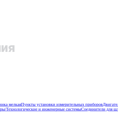
ника мелкая
Пункты установки измерительных приборов
Двигате
ры/Технологические и инженерные системы
Соединители для шл