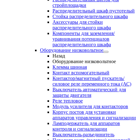
стройплощадки
Распределительный шкаф пустотелый
Стойка распределительного шкафа
Аксессуары для стойки
распределительного шкафа
Компоненты для заземления/
уравнивания потенциалов
распределительного шкафа
Оборудование низковольтное
Назад
Оборудование низковольтное
Клемма шинная
Контакт вспомогательный
Контактор/магнитный пускатель/
силовое реле переменного тока (АС)
Выключатель автоматический для
защиты двигателя
Реле тепловое
Модуль усилителя для контакторов
Корпус постов для установки
аппаратов управления и сигнализации
Ламподержатель для аппаратов
контроля и сигнализации
Выключатель-разъединитель