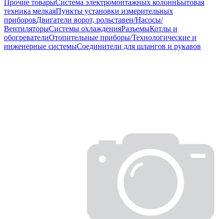
Прочие товары
Система электромонтажных колонн
Бытовая
техника мелкая
Пункты установки измерительных
приборов
Двигатели ворот, рольставен/Насосы/
Вентиляторы
Системы охлаждения
Разъемы
Котлы и
обогреватели
Отопительные приборы/Технологические и
инженерные системы
Соединители для шлангов и рукавов