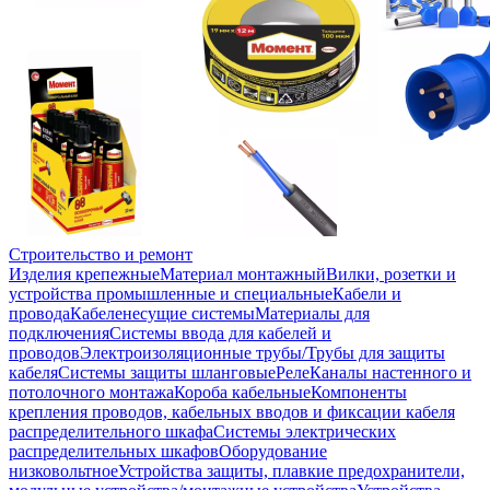
Строительство и ремонт
Изделия крепежные
Материал монтажный
Вилки, розетки и
устройства промышленные и специальные
Кабели и
провода
Кабеленесущие системы
Материалы для
подключения
Системы ввода для кабелей и
проводов
Электроизоляционные трубы/Трубы для защиты
кабеля
Системы защиты шланговые
Реле
Каналы настенного и
потолочного монтажа
Короба кабельные
Компоненты
крепления проводов, кабельных вводов и фиксации кабеля
распределительного шкафа
Системы электрических
распределительных шкафов
Оборудование
низковольтное
Устройства защиты, плавкие предохранители,