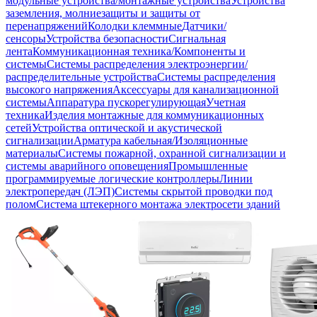
модульные устройства/монтажные устройства
Устройства
заземления, молниезащиты и защиты от
перенапряжений
Колодки клеммные
Датчики/
сенсоры
Устройства безопасности
Сигнальная
лента
Коммуникационная техника/Компоненты и
системы
Системы распределения электроэнергии/
распределительные устройства
Системы распределения
высокого напряжения
Аксессуары для канализационной
системы
Аппаратура пускорегулирующая
Учетная
техника
Изделия монтажные для коммуникационных
сетей
Устройства оптической и акустической
сигнализации
Арматура кабельная/Изоляционные
материалы
Системы пожарной, охранной сигнализации и
системы аварийного оповещения
Промышленные
программируемые логические контроллеры
Линии
электропередач (ЛЭП)
Системы скрытой проводки под
полом
Система штекерного монтажа электросети зданий