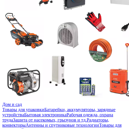
Дом и сад
Товары для упаковки
Батарейки, аккумуляторы, зарядные
устройства
Бытовая электроника
Рабочая одежда, охрана
труда
Защита от насекомых, грызунов и тд.
Радиаторы,
конвекторы
Антенны и спутниковые технологии
Товары для