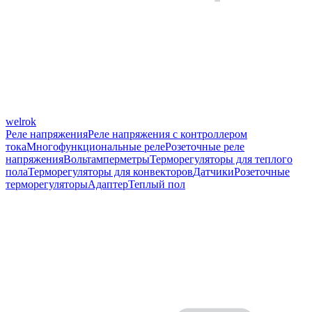
welrok
Реле напряжения
Реле напряжения с контроллером
тока
Многофункциональные реле
Розеточные реле
напряжения
Вольтамперметры
Терморегуляторы для теплого
пола
Терморегуляторы для конвекторов
Датчики
Розеточные
терморегуляторы
Адаптер
Теплый пол