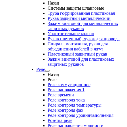
Назад
Системы защиты шланговые
Труба гофрированная пластиковая
Рукав защитный металлический
Зажим винтовой для металлических
защитных рукавов
Уплотнительное кольцо
Рукав плетенный, чулок для провода
Спираль монтажная, рукав для
объединения кабелей в жгут
Пластиковый защитный рукав
Зажим винтовой для пластиковых
защитных рукавов
Реле
Назад
Реле
Реле коммутационное
Реле напряжения 1
Реле времени
Реле контроля тока
Реле контроля температуры
Реле контроля фаз
Реле контроля уровня/заполнения
Розетка-реле
Реле направления мощности