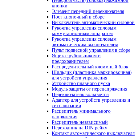
Передняя часть (головка) нажимной
кнопки
Элемент передний переключателя
Пост кнопочный в сборе
Выключатель автоматический силовой
Рукоятка управления силовым
коммутационным аппаратом
Рукоятка управления силовым
автоматическим выключателем
Пульт подвесной управления в сборе
Ящик с рубильником и
предохранителем
Распределительный клеммный блок
Шильдик (пластинка маркировочная)
для устройств управления
Устройство плавного пуска
Модуль защиты от перенапряжения
Переключатель вольтметра
Адаптер для устройств управления и
сигнализации
Расцепитель минимального
напряжения
Расцепитель независимый
Переходник на DIN рейку
Контакт автоматического выключателя