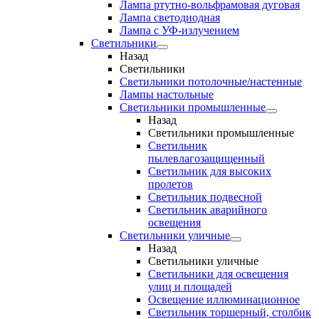
Лампа ртутно-вольфрамовая дуговая
Лампа светодиодная
Лампа с УФ-излучением
Светильники
Назад
Светильники
Светильники потолочные/настенные
Лампы настольные
Светильники промышленные
Назад
Светильники промышленные
Светильник
пылевлагозащищенный
Светильник для высоких
пролетов
Светильник подвесной
Светильник аварийного
освещения
Светильники уличные
Назад
Светильники уличные
Светильники для освещения
улиц и площадей
Освещение иллюминационное
Светильник торшерный, столбик