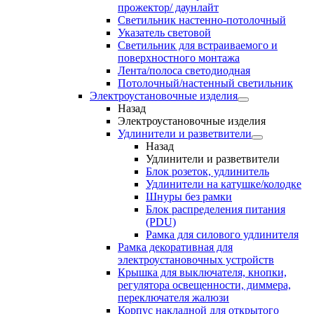
прожектор/ даунлайт
Светильник настенно-потолочный
Указатель световой
Светильник для встраиваемого и
поверхностного монтажа
Лента/полоса светодиодная
Потолочный/настенный светильник
Электроустановочные изделия
Назад
Электроустановочные изделия
Удлинители и разветвители
Назад
Удлинители и разветвители
Блок розеток, удлинитель
Удлинители на катушке/колодке
Шнуры без рамки
Блок распределения питания
(PDU)
Рамка для силового удлинителя
Рамка декоративная для
электроустановочных устройств
Крышка для выключателя, кнопки,
регулятора освещенности, диммера,
переключателя жалюзи
Корпус накладной для открытого