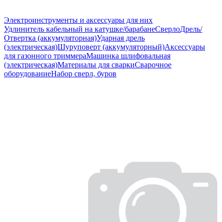
Электроинструменты и аксессуары для них
Удлинитель кабельный на катушке/барабане
Сверло
Дрель/
Отвертка (аккумуляторная)
Ударная дрель
(электрическая)
Шуруповерт (аккумуляторный)
Аксессуары
для газонного триммера
Машинка шлифовальная
(электрическая)
Материалы для сварки
Сварочное
оборудование
Набор сверл, буров