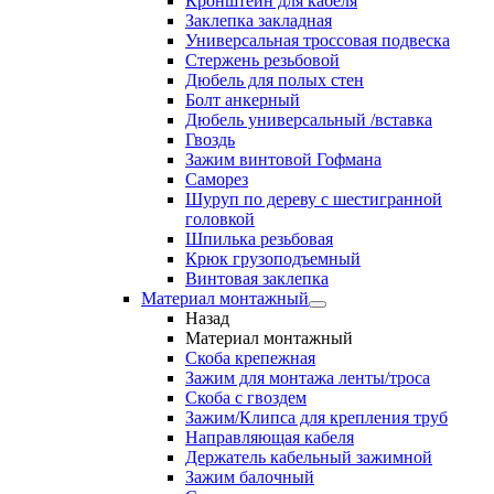
Кронштейн для кабеля
Заклепка закладная
Универсальная троссовая подвеска
Стержень резьбовой
Дюбель для полых стен
Болт анкерный
Дюбель универсальный /вставка
Гвоздь
Зажим винтовой Гофмана
Саморез
Шуруп по дереву с шестигранной
головкой
Шпилька резьбовая
Крюк грузоподъемный
Винтовая заклепка
Материал монтажный
Назад
Материал монтажный
Скоба крепежная
Зажим для монтажа ленты/троса
Скоба с гвоздем
Зажим/Клипса для крепления труб
Направляющая кабеля
Держатель кабельный зажимной
Зажим балочный