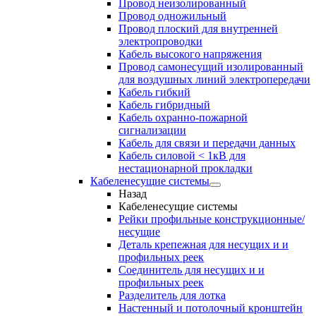
Провод неизолированный
Провод одножильный
Провод плоский для внутренней
электропроводки
Кабель высокого напряжения
Провод самонесущий изолированный
для воздушных линий электропередачи
Кабель гибкий
Кабель гибридный
Кабель охранно-пожарной
сигнализации
Кабель для связи и передачи данных
Кабель силовой < 1кВ для
нестационарной прокладки
Кабеленесущие системы
Назад
Кабеленесущие системы
Рейки профильные конструкционные/
несущие
Деталь крепежная для несущих и и
профильных реек
Соединитель для несущих и и
профильных реек
Разделитель для лотка
Настенный и потолочный кронштейн