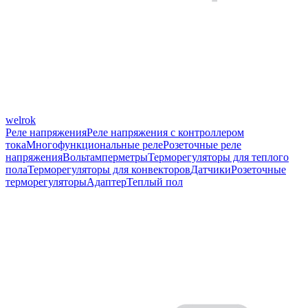
welrok
Реле напряжения
Реле напряжения с контроллером
тока
Многофункциональные реле
Розеточные реле
напряжения
Вольтамперметры
Терморегуляторы для теплого
пола
Терморегуляторы для конвекторов
Датчики
Розеточные
терморегуляторы
Адаптер
Теплый пол