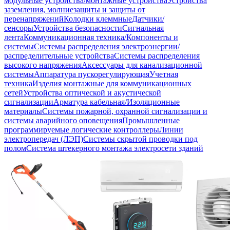
модульные устройства/монтажные устройства
Устройства
заземления, молниезащиты и защиты от
перенапряжений
Колодки клеммные
Датчики/
сенсоры
Устройства безопасности
Сигнальная
лента
Коммуникационная техника/Компоненты и
системы
Системы распределения электроэнергии/
распределительные устройства
Системы распределения
высокого напряжения
Аксессуары для канализационной
системы
Аппаратура пускорегулирующая
Учетная
техника
Изделия монтажные для коммуникационных
сетей
Устройства оптической и акустической
сигнализации
Арматура кабельная/Изоляционные
материалы
Системы пожарной, охранной сигнализации и
системы аварийного оповещения
Промышленные
программируемые логические контроллеры
Линии
электропередач (ЛЭП)
Системы скрытой проводки под
полом
Система штекерного монтажа электросети зданий