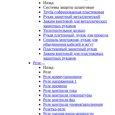
Назад
Системы защиты шланговые
Труба гофрированная пластиковая
Рукав защитный металлический
Зажим винтовой для металлических
защитных рукавов
Уплотнительное кольцо
Рукав плетенный, чулок для провода
Спираль монтажная, рукав для
объединения кабелей в жгут
Пластиковый защитный рукав
Зажим винтовой для пластиковых
защитных рукавов
Реле
Назад
Реле
Реле коммутационное
Реле напряжения 1
Реле времени
Реле контроля тока
Реле контроля температуры
Реле контроля фаз
Реле контроля уровня/заполнения
Розетка-реле
Реле направления мощности