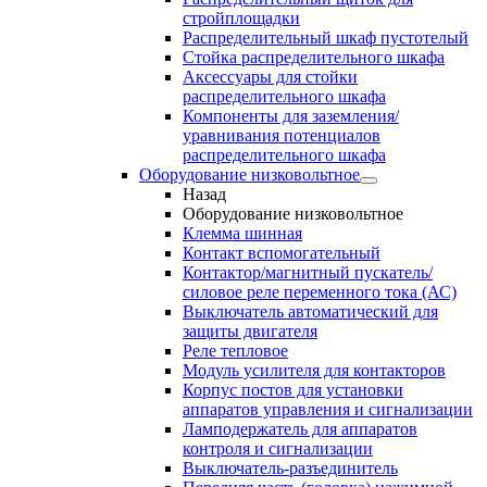
стройплощадки
Распределительный шкаф пустотелый
Стойка распределительного шкафа
Аксессуары для стойки
распределительного шкафа
Компоненты для заземления/
уравнивания потенциалов
распределительного шкафа
Оборудование низковольтное
Назад
Оборудование низковольтное
Клемма шинная
Контакт вспомогательный
Контактор/магнитный пускатель/
силовое реле переменного тока (АС)
Выключатель автоматический для
защиты двигателя
Реле тепловое
Модуль усилителя для контакторов
Корпус постов для установки
аппаратов управления и сигнализации
Ламподержатель для аппаратов
контроля и сигнализации
Выключатель-разъединитель