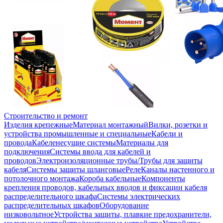
Строительство и ремонт
Изделия крепежные
Материал монтажный
Вилки, розетки и
устройства промышленные и специальные
Кабели и
провода
Кабеленесущие системы
Материалы для
подключения
Системы ввода для кабелей и
проводов
Электроизоляционные трубы/Трубы для защиты
кабеля
Системы защиты шланговые
Реле
Каналы настенного и
потолочного монтажа
Короба кабельные
Компоненты
крепления проводов, кабельных вводов и фиксации кабеля
распределительного шкафа
Системы электрических
распределительных шкафов
Оборудование
низковольтное
Устройства защиты, плавкие предохранители,