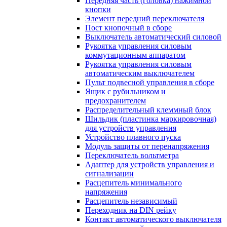
Передняя часть (головка) нажимной
кнопки
Элемент передний переключателя
Пост кнопочный в сборе
Выключатель автоматический силовой
Рукоятка управления силовым
коммутационным аппаратом
Рукоятка управления силовым
автоматическим выключателем
Пульт подвесной управления в сборе
Ящик с рубильником и
предохранителем
Распределительный клеммный блок
Шильдик (пластинка маркировочная)
для устройств управления
Устройство плавного пуска
Модуль защиты от перенапряжения
Переключатель вольтметра
Адаптер для устройств управления и
сигнализации
Расцепитель минимального
напряжения
Расцепитель независимый
Переходник на DIN рейку
Контакт автоматического выключателя