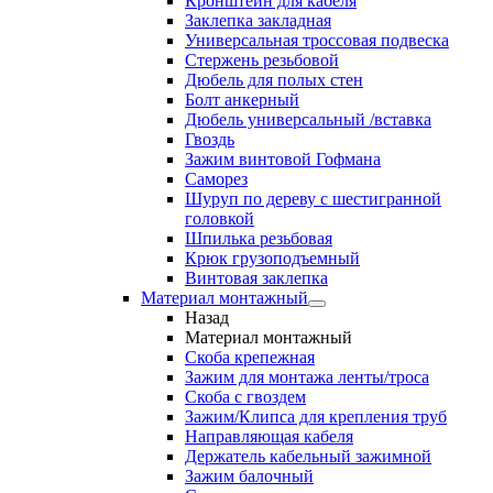
Кронштейн для кабеля
Заклепка закладная
Универсальная троссовая подвеска
Стержень резьбовой
Дюбель для полых стен
Болт анкерный
Дюбель универсальный /вставка
Гвоздь
Зажим винтовой Гофмана
Саморез
Шуруп по дереву с шестигранной
головкой
Шпилька резьбовая
Крюк грузоподъемный
Винтовая заклепка
Материал монтажный
Назад
Материал монтажный
Скоба крепежная
Зажим для монтажа ленты/троса
Скоба с гвоздем
Зажим/Клипса для крепления труб
Направляющая кабеля
Держатель кабельный зажимной
Зажим балочный