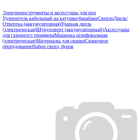
Электроинструменты и аксессуары для них
Удлинитель кабельный на катушке/барабане
Сверло
Дрель/
Отвертка (аккумуляторная)
Ударная дрель
(электрическая)
Шуруповерт (аккумуляторный)
Аксессуары
для газонного триммера
Машинка шлифовальная
(электрическая)
Материалы для сварки
Сварочное
оборудование
Набор сверл, буров