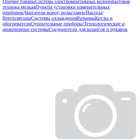
Прочие товары
Система электромонтажных колонн
Бытовая
техника мелкая
Пункты установки измерительных
приборов
Двигатели ворот, рольставен/Насосы/
Вентиляторы
Системы охлаждения
Разъемы
Котлы и
обогреватели
Отопительные приборы/Технологические и
инженерные системы
Соединители для шлангов и рукавов