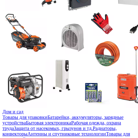
Дом и сад
Товары для упаковки
Батарейки, аккумуляторы, зарядные
устройства
Бытовая электроника
Рабочая одежда, охрана
труда
Защита от насекомых, грызунов и тд.
Радиаторы,
конвекторы
Антенны и спутниковые технологии
Товары для