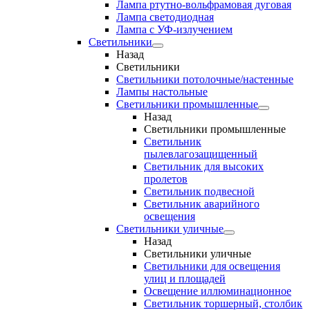
Лампа ртутно-вольфрамовая дуговая
Лампа светодиодная
Лампа с УФ-излучением
Светильники
Назад
Светильники
Светильники потолочные/настенные
Лампы настольные
Светильники промышленные
Назад
Светильники промышленные
Светильник
пылевлагозащищенный
Светильник для высоких
пролетов
Светильник подвесной
Светильник аварийного
освещения
Светильники уличные
Назад
Светильники уличные
Светильники для освещения
улиц и площадей
Освещение иллюминационное
Светильник торшерный, столбик