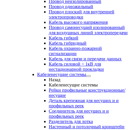
Провод неизолированный
Провод одножильный
Провод плоский для внутренней
электропроводки
Кабель высокого напряжения
Провод самонесущий изолированный
для воздушных линий электропередачи
Кабель гибкий
Кабель гибридный
Кабель охранно-пожарной
сигнализации
Кабель для связи и передачи данных
Кабель силовой < 1кВ для
нестационарной прокладки
Кабеленесущие системы
Назад
Кабеленесущие системы
Рейки профильные конструкционные/
несущие
Деталь крепежная для несущих и и
профильных реек
Соединитель для несущих и и
профильных реек
Разделитель для лотка
Настенный и потолочный кронштейн