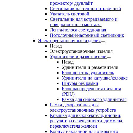
прожектор/ даунлайт
Светильник настенно-потолочный
Указатель световой
Светильник для встраиваемого и
поверхностного монтажа
Лента/полоса светодиодная
Потолочный/настенный светильник
Электроустановочные изделия
Назад
Электроустановочные изделия
Удлинители и разветвители
Назад
Удлинители и разветвители
Блок розеток, удлинитель
Удлинители на катушке/колодке
Шнуры без рамки
Блок распределения питания
(PDU)
Рамка для силового удлинителя
Рамка декоративная для
электроустановочных устройств
Крышка для выключателя, кнопки,
регулятора освещенности, диммера,
переключателя жалюзи
Корпус накладной для открытого