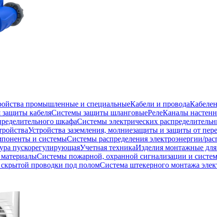
тройства промышленные и специальные
Кабели и провода
Кабеле
 защиты кабеля
Системы защиты шланговые
Реле
Каналы настенн
пределительного шкафа
Системы электрических распределитель
тройства
Устройства заземления, молниезащиты и защиты от пе
мпоненты и системы
Системы распределения электроэнергии/рас
ура пускорегулирующая
Учетная техника
Изделия монтажные для
 материалы
Системы пожарной, охранной сигнализации и систе
скрытой проводки под полом
Система штекерного монтажа элек