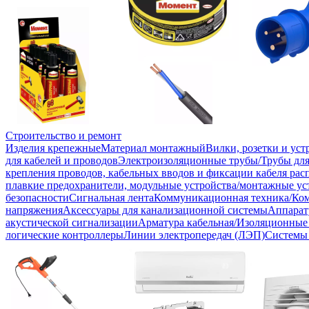
Строительство и ремонт
Изделия крепежные
Материал монтажный
Вилки, розетки и ус
для кабелей и проводов
Электроизоляционные трубы/Трубы для
крепления проводов, кабельных вводов и фиксации кабеля рас
плавкие предохранители, модульные устройства/монтажные ус
безопасности
Сигнальная лента
Коммуникационная техника/Ко
напряжения
Аксессуары для канализационной системы
Аппарат
акустической сигнализации
Арматура кабельная/Изоляционные
логические контроллеры
Линии электропередач (ЛЭП)
Системы 