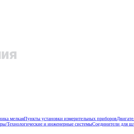
ника мелкая
Пункты установки измерительных приборов
Двигате
ры/Технологические и инженерные системы
Соединители для шл