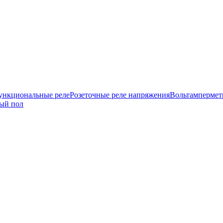
нкциональные реле
Розеточные реле напряжения
Вольтамперме
ый пол