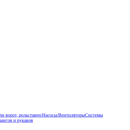
ли ворот, рольставен/Насосы/Вентиляторы
Системы
ангов и рукавов