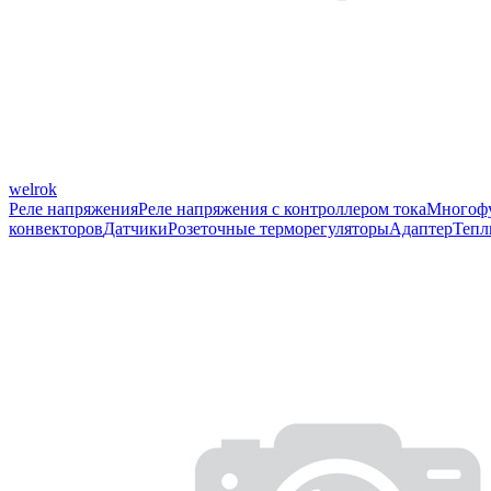
welrok
Реле напряжения
Реле напряжения с контроллером тока
Многофу
конвекторов
Датчики
Розеточные терморегуляторы
Адаптер
Тепл