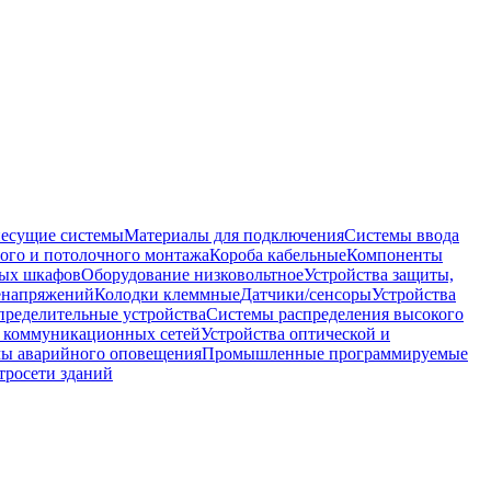
несущие системы
Материалы для подключения
Системы ввода
ого и потолочного монтажа
Короба кабельные
Компоненты
ных шкафов
Оборудование низковольтное
Устройства защиты,
ренапряжений
Колодки клеммные
Датчики/сенсоры
Устройства
пределительные устройства
Системы распределения высокого
 коммуникационных сетей
Устройства оптической и
мы аварийного оповещения
Промышленные программируемые
тросети зданий