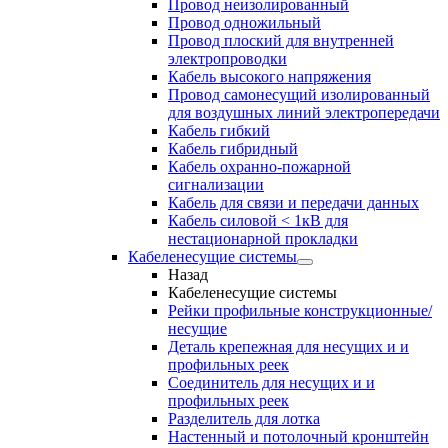
Провод неизолированный
Провод одножильный
Провод плоский для внутренней
электропроводки
Кабель высокого напряжения
Провод самонесущий изолированный
для воздушных линий электропередачи
Кабель гибкий
Кабель гибридный
Кабель охранно-пожарной
сигнализации
Кабель для связи и передачи данных
Кабель силовой < 1кВ для
нестационарной прокладки
Кабеленесущие системы
Назад
Кабеленесущие системы
Рейки профильные конструкционные/
несущие
Деталь крепежная для несущих и и
профильных реек
Соединитель для несущих и и
профильных реек
Разделитель для лотка
Настенный и потолочный кронштейн