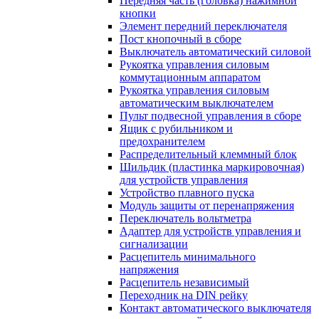
Передняя часть (головка) нажимной
кнопки
Элемент передний переключателя
Пост кнопочный в сборе
Выключатель автоматический силовой
Рукоятка управления силовым
коммутационным аппаратом
Рукоятка управления силовым
автоматическим выключателем
Пульт подвесной управления в сборе
Ящик с рубильником и
предохранителем
Распределительный клеммный блок
Шильдик (пластинка маркировочная)
для устройств управления
Устройство плавного пуска
Модуль защиты от перенапряжения
Переключатель вольтметра
Адаптер для устройств управления и
сигнализации
Расцепитель минимального
напряжения
Расцепитель независимый
Переходник на DIN рейку
Контакт автоматического выключателя