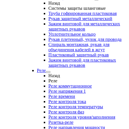
Назад
Системы защиты шланговые
Труба гофрированная пластиковая
Рукав защитный металлический
Зажим винтовой для металлических
защитных рукавов
Уплотнительное кольцо
Рукав плетенный, чулок для провода
Спираль монтажная, рукав для
объединения кабелей в жгут
Пластиковый защитный рукав
Зажим винтовой для пластиковых
защитных рукавов
Реле
Назад
Реле
Реле коммутационное
Реле напряжения 1
Реле времени
Реле контроля тока
Реле контроля температуры
Реле контроля фаз
Реле контроля уровня/заполнения
Розетка-реле
Реле направления мощности