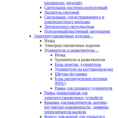
прожектор/ даунлайт
Светильник настенно-потолочный
Указатель световой
Светильник для встраиваемого и
поверхностного монтажа
Лента/полоса светодиодная
Потолочный/настенный светильник
Электроустановочные изделия
Назад
Электроустановочные изделия
Удлинители и разветвители
Назад
Удлинители и разветвители
Блок розеток, удлинитель
Удлинители на катушке/колодке
Шнуры без рамки
Блок распределения питания
(PDU)
Рамка для силового удлинителя
Рамка декоративная для
электроустановочных устройств
Крышка для выключателя, кнопки,
регулятора освещенности, диммера,
переключателя жалюзи
Корпус накладной для открытого