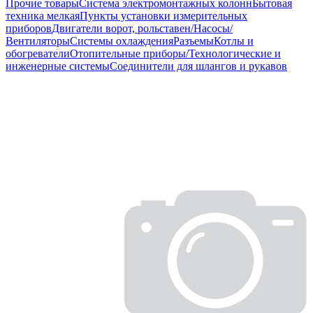
Прочие товары
Система электромонтажных колонн
Бытовая
техника мелкая
Пункты установки измерительных
приборов
Двигатели ворот, рольставен/Насосы/
Вентиляторы
Системы охлаждения
Разъемы
Котлы и
обогреватели
Отопительные приборы/Технологические и
инженерные системы
Соединители для шлангов и рукавов