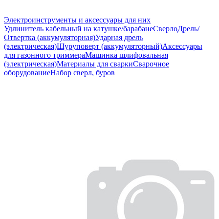
Электроинструменты и аксессуары для них
Удлинитель кабельный на катушке/барабане
Сверло
Дрель/
Отвертка (аккумуляторная)
Ударная дрель
(электрическая)
Шуруповерт (аккумуляторный)
Аксессуары
для газонного триммера
Машинка шлифовальная
(электрическая)
Материалы для сварки
Сварочное
оборудование
Набор сверл, буров