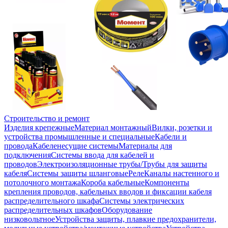
Строительство и ремонт
Изделия крепежные
Материал монтажный
Вилки, розетки и
устройства промышленные и специальные
Кабели и
провода
Кабеленесущие системы
Материалы для
подключения
Системы ввода для кабелей и
проводов
Электроизоляционные трубы/Трубы для защиты
кабеля
Системы защиты шланговые
Реле
Каналы настенного и
потолочного монтажа
Короба кабельные
Компоненты
крепления проводов, кабельных вводов и фиксации кабеля
распределительного шкафа
Системы электрических
распределительных шкафов
Оборудование
низковольтное
Устройства защиты, плавкие предохранители,