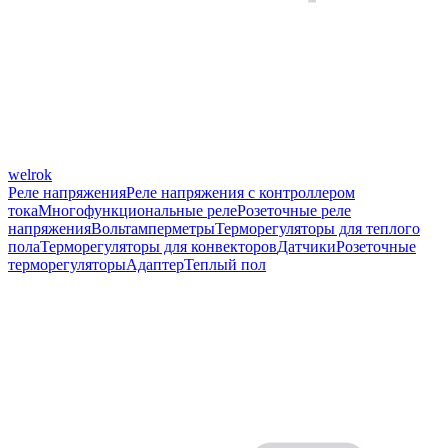
welrok
Реле напряжения
Реле напряжения с контроллером
тока
Многофункциональные реле
Розеточные реле
напряжения
Вольтамперметры
Терморегуляторы для теплого
пола
Терморегуляторы для конвекторов
Датчики
Розеточные
терморегуляторы
Адаптер
Теплый пол