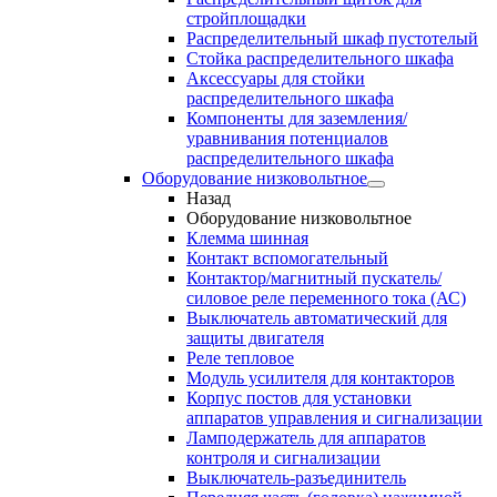
стройплощадки
Распределительный шкаф пустотелый
Стойка распределительного шкафа
Аксессуары для стойки
распределительного шкафа
Компоненты для заземления/
уравнивания потенциалов
распределительного шкафа
Оборудование низковольтное
Назад
Оборудование низковольтное
Клемма шинная
Контакт вспомогательный
Контактор/магнитный пускатель/
силовое реле переменного тока (АС)
Выключатель автоматический для
защиты двигателя
Реле тепловое
Модуль усилителя для контакторов
Корпус постов для установки
аппаратов управления и сигнализации
Ламподержатель для аппаратов
контроля и сигнализации
Выключатель-разъединитель