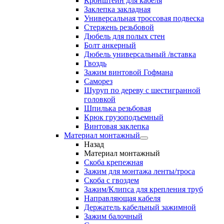
Кронштейн для кабеля
Заклепка закладная
Универсальная троссовая подвеска
Стержень резьбовой
Дюбель для полых стен
Болт анкерный
Дюбель универсальный /вставка
Гвоздь
Зажим винтовой Гофмана
Саморез
Шуруп по дереву с шестигранной
головкой
Шпилька резьбовая
Крюк грузоподъемный
Винтовая заклепка
Материал монтажный
Назад
Материал монтажный
Скоба крепежная
Зажим для монтажа ленты/троса
Скоба с гвоздем
Зажим/Клипса для крепления труб
Направляющая кабеля
Держатель кабельный зажимной
Зажим балочный