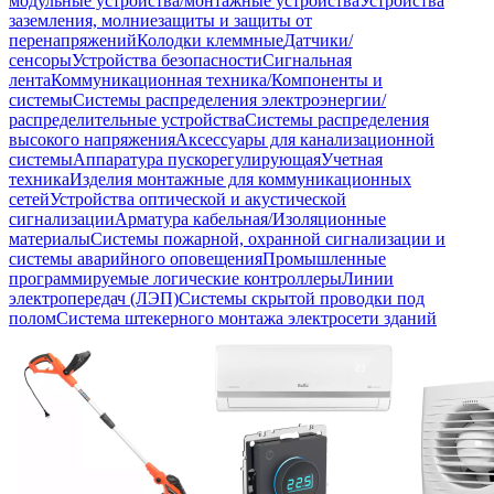
модульные устройства/монтажные устройства
Устройства
заземления, молниезащиты и защиты от
перенапряжений
Колодки клеммные
Датчики/
сенсоры
Устройства безопасности
Сигнальная
лента
Коммуникационная техника/Компоненты и
системы
Системы распределения электроэнергии/
распределительные устройства
Системы распределения
высокого напряжения
Аксессуары для канализационной
системы
Аппаратура пускорегулирующая
Учетная
техника
Изделия монтажные для коммуникационных
сетей
Устройства оптической и акустической
сигнализации
Арматура кабельная/Изоляционные
материалы
Системы пожарной, охранной сигнализации и
системы аварийного оповещения
Промышленные
программируемые логические контроллеры
Линии
электропередач (ЛЭП)
Системы скрытой проводки под
полом
Система штекерного монтажа электросети зданий