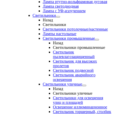
Лампа ртутно-вольфрамовая дуговая
Лампа светодиодная
Лампа с УФ-излучением
Светильники
Назад
Светильники
Светильники потолочные/настенные
Лампы настольные
Светильники промышленные
Назад
Светильники промышленные
Светильник
пылевлагозащищенный
Светильник для высоких
пролетов
Светильник подвесной
Светильник аварийного
освещения
Светильники уличные
Назад
Светильники уличные
Светильники для освещения
улиц и площадей
Освещение иллюминационное
Светильник торшерный, столбик