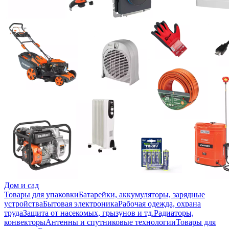
Дом и сад
Товары для упаковки
Батарейки, аккумуляторы, зарядные
устройства
Бытовая электроника
Рабочая одежда, охрана
труда
Защита от насекомых, грызунов и тд.
Радиаторы,
конвекторы
Антенны и спутниковые технологии
Товары для