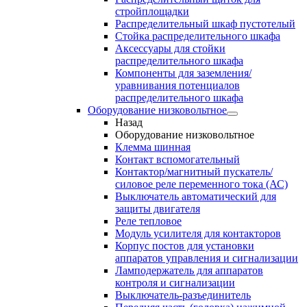
стройплощадки
Распределительный шкаф пустотелый
Стойка распределительного шкафа
Аксессуары для стойки
распределительного шкафа
Компоненты для заземления/
уравнивания потенциалов
распределительного шкафа
Оборудование низковольтное
Назад
Оборудование низковольтное
Клемма шинная
Контакт вспомогательный
Контактор/магнитный пускатель/
силовое реле переменного тока (АС)
Выключатель автоматический для
защиты двигателя
Реле тепловое
Модуль усилителя для контакторов
Корпус постов для установки
аппаратов управления и сигнализации
Ламподержатель для аппаратов
контроля и сигнализации
Выключатель-разъединитель