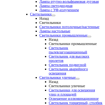
Лампа ртутно-вольфрамовая дуговая
Лампа светодиодная
Лампа с УФ-излучением
Светильники
Назад
Светильники
Светильники потолочные/настенные
Лампы настольные
Светильники промышленные
Назад
Светильники промышленные
Светильник
пылевлагозащищенный
Светильник для высоких
пролетов
Светильник подвесной
Светильник аварийного
освещения
Светильники уличные
Назад
Светильники уличные
Светильники для освещения
улиц и площадей
Освещение иллюминационное
Светильник торшерный, столбик