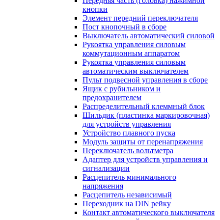
Передняя часть (головка) нажимной
кнопки
Элемент передний переключателя
Пост кнопочный в сборе
Выключатель автоматический силовой
Рукоятка управления силовым
коммутационным аппаратом
Рукоятка управления силовым
автоматическим выключателем
Пульт подвесной управления в сборе
Ящик с рубильником и
предохранителем
Распределительный клеммный блок
Шильдик (пластинка маркировочная)
для устройств управления
Устройство плавного пуска
Модуль защиты от перенапряжения
Переключатель вольтметра
Адаптер для устройств управления и
сигнализации
Расцепитель минимального
напряжения
Расцепитель независимый
Переходник на DIN рейку
Контакт автоматического выключателя