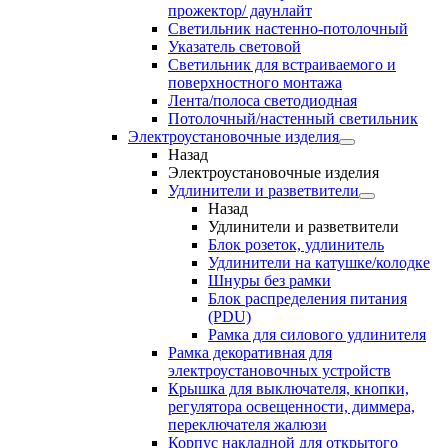
прожектор/ даунлайт
Светильник настенно-потолочный
Указатель световой
Светильник для встраиваемого и
поверхностного монтажа
Лента/полоса светодиодная
Потолочный/настенный светильник
Электроустановочные изделия
Назад
Электроустановочные изделия
Удлинители и разветвители
Назад
Удлинители и разветвители
Блок розеток, удлинитель
Удлинители на катушке/колодке
Шнуры без рамки
Блок распределения питания
(PDU)
Рамка для силового удлинителя
Рамка декоративная для
электроустановочных устройств
Крышка для выключателя, кнопки,
регулятора освещенности, диммера,
переключателя жалюзи
Корпус накладной для открытого