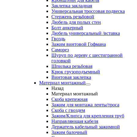
Кронштейн для кабеля
Заклепка закладная
Универсальная троссовая подвеска
Стержень резьбовой
Дюбель для полых стен
Болт анкерный
Дюбель универсальный /вставка
Гвоздь
Зажим винтовой Гофмана
Саморез
Шуруп по дереву с шестигранной
головкой
Шпилька резьбовая
Крюк грузоподъемный
Винтовая заклепка
Материал монтажный
Назад
Материал монтажный
Скоба крепежная
Зажим для монтажа ленты/троса
Скоба с гвоздем
Зажим/Клипса для крепления труб
Направляющая кабеля
Держатель кабельный зажимной
Зажим балочный