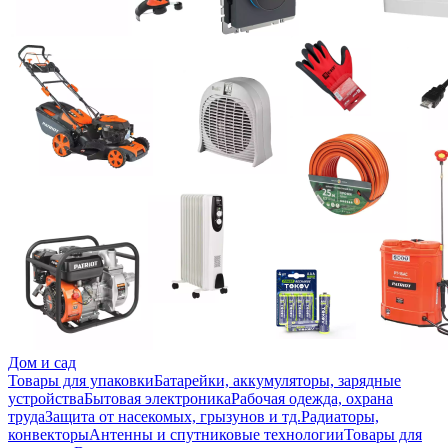
Дом и сад
Товары для упаковки
Батарейки, аккумуляторы, зарядные
устройства
Бытовая электроника
Рабочая одежда, охрана
труда
Защита от насекомых, грызунов и тд.
Радиаторы,
конвекторы
Антенны и спутниковые технологии
Товары для