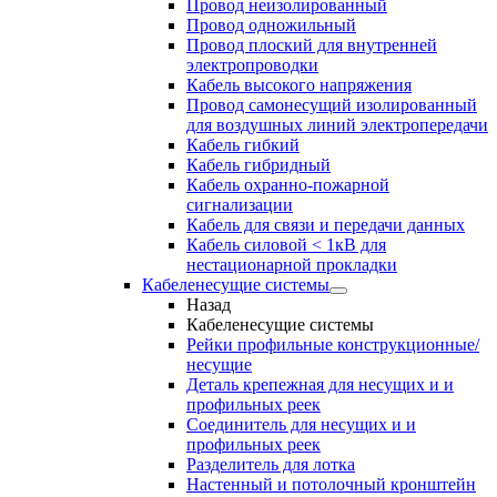
Провод неизолированный
Провод одножильный
Провод плоский для внутренней
электропроводки
Кабель высокого напряжения
Провод самонесущий изолированный
для воздушных линий электропередачи
Кабель гибкий
Кабель гибридный
Кабель охранно-пожарной
сигнализации
Кабель для связи и передачи данных
Кабель силовой < 1кВ для
нестационарной прокладки
Кабеленесущие системы
Назад
Кабеленесущие системы
Рейки профильные конструкционные/
несущие
Деталь крепежная для несущих и и
профильных реек
Соединитель для несущих и и
профильных реек
Разделитель для лотка
Настенный и потолочный кронштейн