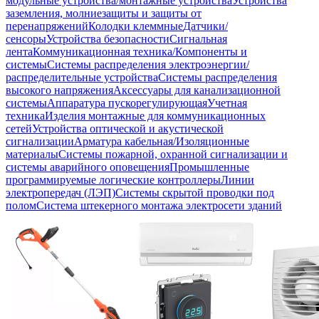
модульные устройства/монтажные устройства
Устройства
заземления, молниезащиты и защиты от
перенапряжений
Колодки клеммные
Датчики/
сенсоры
Устройства безопасности
Сигнальная
лента
Коммуникационная техника/Компоненты и
системы
Системы распределения электроэнергии/
распределительные устройства
Системы распределения
высокого напряжения
Аксессуары для канализационной
системы
Аппаратура пускорегулирующая
Учетная
техника
Изделия монтажные для коммуникационных
сетей
Устройства оптической и акустической
сигнализации
Арматура кабельная/Изоляционные
материалы
Системы пожарной, охранной сигнализации и
системы аварийного оповещения
Промышленные
программируемые логические контроллеры
Линии
электропередач (ЛЭП)
Системы скрытой проводки под
полом
Система штекерного монтажа электросети зданий