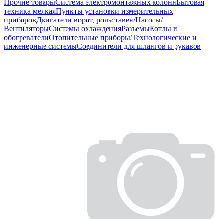
Прочие товары
Система электромонтажных колонн
Бытовая
техника мелкая
Пункты установки измерительных
приборов
Двигатели ворот, рольставен/Насосы/
Вентиляторы
Системы охлаждения
Разъемы
Котлы и
обогреватели
Отопительные приборы/Технологические и
инженерные системы
Соединители для шлангов и рукавов