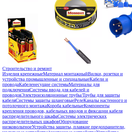
Строительство и ремонт
Изделия крепежные
Материал монтажный
Вилки, розетки и
устройства промышленные и специальные
Кабели и
провода
Кабеленесущие системы
Материалы для
подключения
Системы ввода для кабелей и
проводов
Электроизоляционные трубы/Трубы для защиты
кабеля
Системы защиты шланговые
Реле
Каналы настенного и
потолочного монтажа
Короба кабельные
Компоненты
крепления проводов, кабельных вводов и фиксации кабеля
распределительного шкафа
Системы электрических
распределительных шкафов
Оборудование
низковольтное
Устройства защиты, плавкие предохранители,