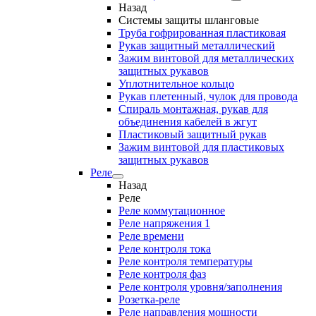
Назад
Системы защиты шланговые
Труба гофрированная пластиковая
Рукав защитный металлический
Зажим винтовой для металлических
защитных рукавов
Уплотнительное кольцо
Рукав плетенный, чулок для провода
Спираль монтажная, рукав для
объединения кабелей в жгут
Пластиковый защитный рукав
Зажим винтовой для пластиковых
защитных рукавов
Реле
Назад
Реле
Реле коммутационное
Реле напряжения 1
Реле времени
Реле контроля тока
Реле контроля температуры
Реле контроля фаз
Реле контроля уровня/заполнения
Розетка-реле
Реле направления мощности