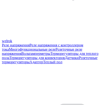
welrok
Реле напряжения
Реле напряжения с контроллером
тока
Многофункциональные реле
Розеточные реле
напряжения
Вольтамперметры
Терморегуляторы для теплого
пола
Терморегуляторы для конвекторов
Датчики
Розеточные
терморегуляторы
Адаптер
Теплый пол