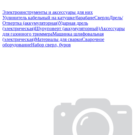
Электроинструменты и аксессуары для них
Удлинитель кабельный на катушке/барабане
Сверло
Дрель/
Отвертка (аккумуляторная)
Ударная дрель
(электрическая)
Шуруповерт (аккумуляторный)
Аксессуары
для газонного триммера
Машинка шлифовальная
(электрическая)
Материалы для сварки
Сварочное
оборудование
Набор сверл, буров