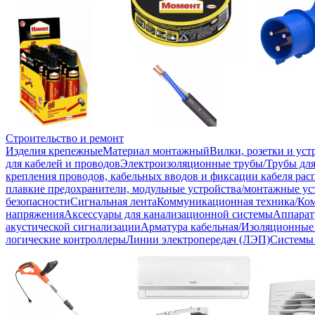
Строительство и ремонт
Изделия крепежные
Материал монтажный
Вилки, розетки и ус
для кабелей и проводов
Электроизоляционные трубы/Трубы для
крепления проводов, кабельных вводов и фиксации кабеля рас
плавкие предохранители, модульные устройства/монтажные ус
безопасности
Сигнальная лента
Коммуникационная техника/Ко
напряжения
Аксессуары для канализационной системы
Аппарат
акустической сигнализации
Арматура кабельная/Изоляционные
логические контроллеры
Линии электропередач (ЛЭП)
Системы 