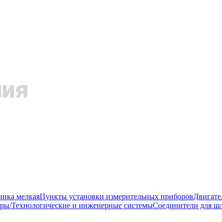
ника мелкая
Пункты установки измерительных приборов
Двигате
ры/Технологические и инженерные системы
Соединители для шл