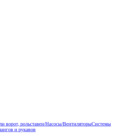
ли ворот, рольставен/Насосы/Вентиляторы
Системы
ангов и рукавов