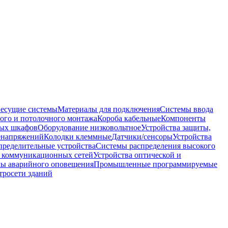
несущие системы
Материалы для подключения
Системы ввода
ого и потолочного монтажа
Короба кабельные
Компоненты
ных шкафов
Оборудование низковольтное
Устройства защиты,
ренапряжений
Колодки клеммные
Датчики/сенсоры
Устройства
пределительные устройства
Системы распределения высокого
 коммуникационных сетей
Устройства оптической и
мы аварийного оповещения
Промышленные программируемые
тросети зданий