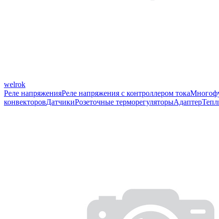
welrok
Реле напряжения
Реле напряжения с контроллером тока
Многофу
конвекторов
Датчики
Розеточные терморегуляторы
Адаптер
Тепл