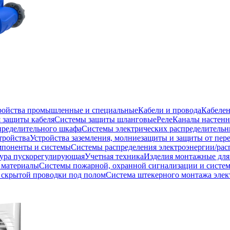
тройства промышленные и специальные
Кабели и провода
Кабеле
 защиты кабеля
Системы защиты шланговые
Реле
Каналы настенн
пределительного шкафа
Системы электрических распределитель
тройства
Устройства заземления, молниезащиты и защиты от пе
мпоненты и системы
Системы распределения электроэнергии/рас
ура пускорегулирующая
Учетная техника
Изделия монтажные для
 материалы
Системы пожарной, охранной сигнализации и систе
скрытой проводки под полом
Система штекерного монтажа элек