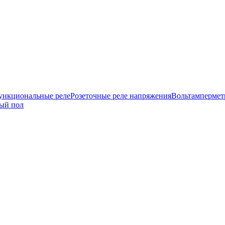
нкциональные реле
Розеточные реле напряжения
Вольтамперме
ый пол