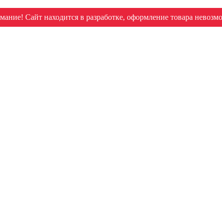
мание! Сайт находится в разработке, оформление товара невозм