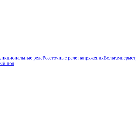
нкциональные реле
Розеточные реле напряжения
Вольтамперме
ый пол