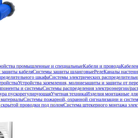
тройства промышленные и специальные
Кабели и провода
Кабеле
 защиты кабеля
Системы защиты шланговые
Реле
Каналы настенн
пределительного шкафа
Системы электрических распределитель
тройства
Устройства заземления, молниезащиты и защиты от пе
мпоненты и системы
Системы распределения электроэнергии/рас
ура пускорегулирующая
Учетная техника
Изделия монтажные для
 материалы
Системы пожарной, охранной сигнализации и систе
скрытой проводки под полом
Система штекерного монтажа элек