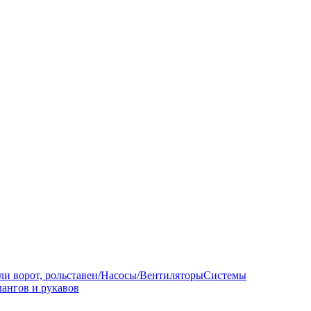
ли ворот, рольставен/Насосы/Вентиляторы
Системы
ангов и рукавов