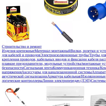
Строительство и ремонт
Изделия крепежные
Материал монтажный
Вилки, розетки и ус
для кабелей и проводов
Электроизоляционные трубы/Трубы для
крепления проводов, кабельных вводов и фиксации кабеля рас
плавкие предохранители, модульные устройства/монтажные ус
безопасности
Сигнальная лента
Коммуникационная техника/Ко
напряжения
Аксессуары для канализационной системы
Аппарат
акустической сигнализации
Арматура кабельная/Изоляционные
логические контроллеры
Линии электропередач (ЛЭП)
Системы 