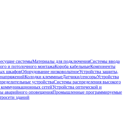
несущие системы
Материалы для подключения
Системы ввода
ого и потолочного монтажа
Короба кабельные
Компоненты
ных шкафов
Оборудование низковольтное
Устройства защиты,
ренапряжений
Колодки клеммные
Датчики/сенсоры
Устройства
пределительные устройства
Системы распределения высокого
 коммуникационных сетей
Устройства оптической и
мы аварийного оповещения
Промышленные программируемые
тросети зданий