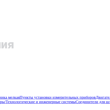
ника мелкая
Пункты установки измерительных приборов
Двигате
ры/Технологические и инженерные системы
Соединители для шл