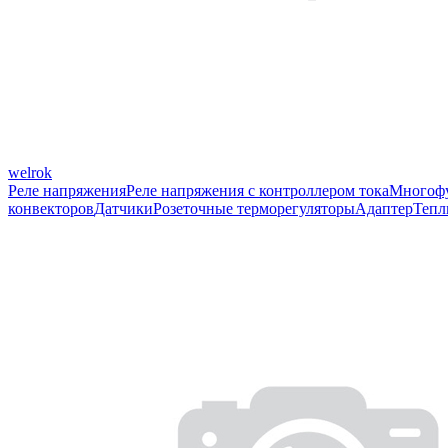
welrok
Реле напряжения
Реле напряжения с контроллером тока
Многофу
конвекторов
Датчики
Розеточные терморегуляторы
Адаптер
Тепл