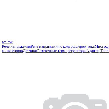
welrok
Реле напряжения
Реле напряжения с контроллером тока
Многофу
конвекторов
Датчики
Розеточные терморегуляторы
Адаптер
Тепл