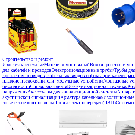
Строительство и ремонт
Изделия крепежные
Материал монтажный
Вилки, розетки и ус
для кабелей и проводов
Электроизоляционные трубы/Трубы для
крепления проводов, кабельных вводов и фиксации кабеля рас
плавкие предохранители, модульные устройства/монтажные ус
безопасности
Сигнальная лента
Коммуникационная техника/Ко
напряжения
Аксессуары для канализационной системы
Аппарат
акустической сигнализации
Арматура кабельная/Изоляционные
логические контроллеры
Линии электропередач (ЛЭП)
Системы 