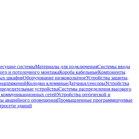
несущие системы
Материалы для подключения
Системы ввода
ого и потолочного монтажа
Короба кабельные
Компоненты
ных шкафов
Оборудование низковольтное
Устройства защиты,
ренапряжений
Колодки клеммные
Датчики/сенсоры
Устройства
пределительные устройства
Системы распределения высокого
 коммуникационных сетей
Устройства оптической и
мы аварийного оповещения
Промышленные программируемые
тросети зданий