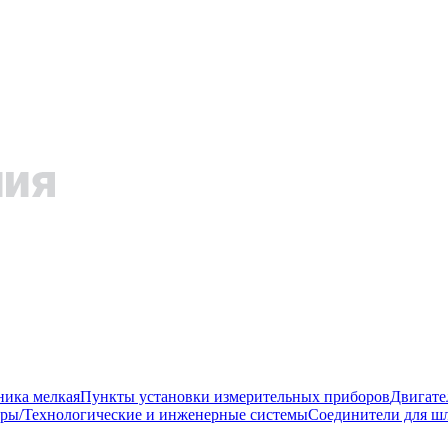
ника мелкая
Пункты установки измерительных приборов
Двигате
ры/Технологические и инженерные системы
Соединители для шл