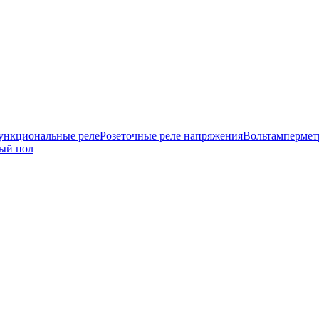
нкциональные реле
Розеточные реле напряжения
Вольтамперме
ый пол