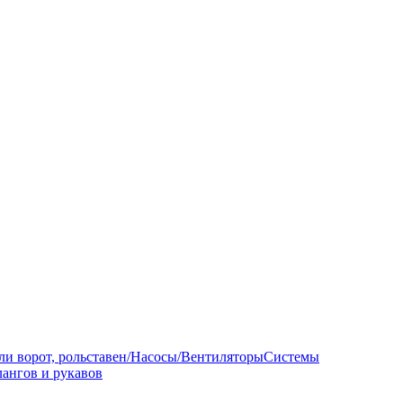
ли ворот, рольставен/Насосы/Вентиляторы
Системы
ангов и рукавов