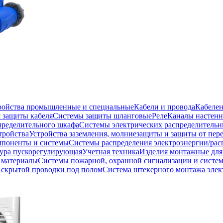
тройства промышленные и специальные
Кабели и провода
Кабеле
 защиты кабеля
Системы защиты шланговые
Реле
Каналы настенн
пределительного шкафа
Системы электрических распределитель
тройства
Устройства заземления, молниезащиты и защиты от пе
мпоненты и системы
Системы распределения электроэнергии/рас
ура пускорегулирующая
Учетная техника
Изделия монтажные для
 материалы
Системы пожарной, охранной сигнализации и систе
скрытой проводки под полом
Система штекерного монтажа элек