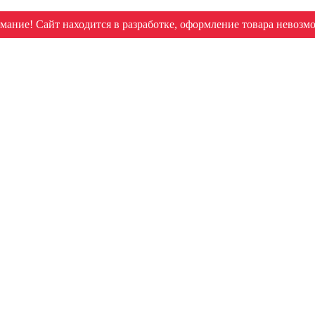
мание! Сайт находится в разработке, оформление товара невозм