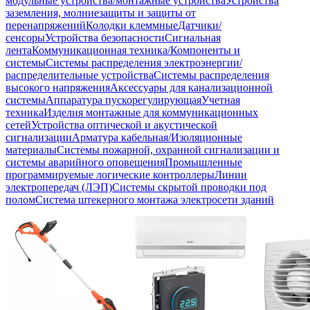
модульные устройства/монтажные устройства
Устройства
заземления, молниезащиты и защиты от
перенапряжений
Колодки клеммные
Датчики/
сенсоры
Устройства безопасности
Сигнальная
лента
Коммуникационная техника/Компоненты и
системы
Системы распределения электроэнергии/
распределительные устройства
Системы распределения
высокого напряжения
Аксессуары для канализационной
системы
Аппаратура пускорегулирующая
Учетная
техника
Изделия монтажные для коммуникационных
сетей
Устройства оптической и акустической
сигнализации
Арматура кабельная/Изоляционные
материалы
Системы пожарной, охранной сигнализации и
системы аварийного оповещения
Промышленные
программируемые логические контроллеры
Линии
электропередач (ЛЭП)
Системы скрытой проводки под
полом
Система штекерного монтажа электросети зданий