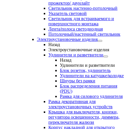
прожектор/ даунлайт
Светильник настенно-потолочный
Указатель световой
Светильник для встраиваемого и
поверхностного монтажа
Лента/полоса светодиодная
Потолочный/настенный светильник
Электроустановочные изделия
Назад
Электроустановочные изделия
Удлинители и разветвители
Назад
Удлинители и разветвители
Блок розеток, удлинитель
Удлинители на катушке/колодке
Шнуры без рамки
Блок распределения питания
(PDU)
Рамка для силового удлинителя
Рамка декоративная для
электроустановочных устройств
Крышка для выключателя, кнопки,
регулятора освещенности, диммера,
переключателя жалюзи
Корпус накладной для открытого