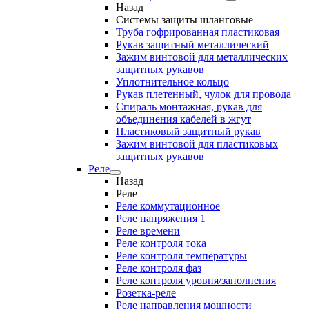
Назад
Системы защиты шланговые
Труба гофрированная пластиковая
Рукав защитный металлический
Зажим винтовой для металлических
защитных рукавов
Уплотнительное кольцо
Рукав плетенный, чулок для провода
Спираль монтажная, рукав для
объединения кабелей в жгут
Пластиковый защитный рукав
Зажим винтовой для пластиковых
защитных рукавов
Реле
Назад
Реле
Реле коммутационное
Реле напряжения 1
Реле времени
Реле контроля тока
Реле контроля температуры
Реле контроля фаз
Реле контроля уровня/заполнения
Розетка-реле
Реле направления мощности