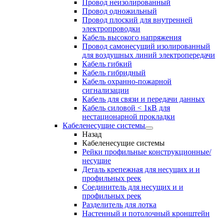
Провод неизолированный
Провод одножильный
Провод плоский для внутренней
электропроводки
Кабель высокого напряжения
Провод самонесущий изолированный
для воздушных линий электропередачи
Кабель гибкий
Кабель гибридный
Кабель охранно-пожарной
сигнализации
Кабель для связи и передачи данных
Кабель силовой < 1кВ для
нестационарной прокладки
Кабеленесущие системы
Назад
Кабеленесущие системы
Рейки профильные конструкционные/
несущие
Деталь крепежная для несущих и и
профильных реек
Соединитель для несущих и и
профильных реек
Разделитель для лотка
Настенный и потолочный кронштейн