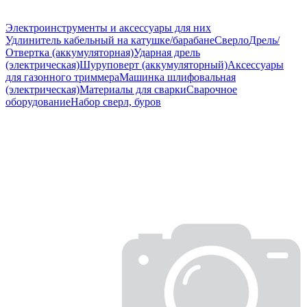
Электроинструменты и аксессуары для них
Удлинитель кабельный на катушке/барабане
Сверло
Дрель/
Отвертка (аккумуляторная)
Ударная дрель
(электрическая)
Шуруповерт (аккумуляторный)
Аксессуары
для газонного триммера
Машинка шлифовальная
(электрическая)
Материалы для сварки
Сварочное
оборудование
Набор сверл, буров