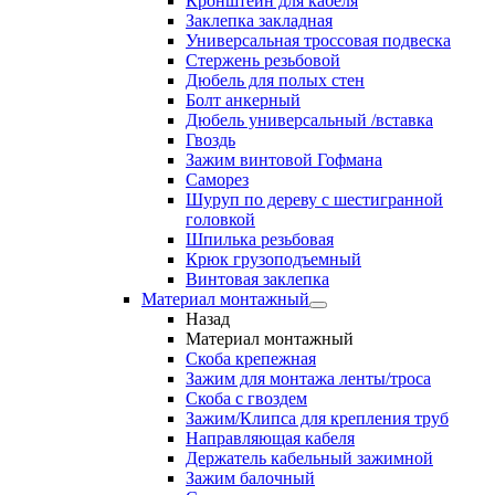
Кронштейн для кабеля
Заклепка закладная
Универсальная троссовая подвеска
Стержень резьбовой
Дюбель для полых стен
Болт анкерный
Дюбель универсальный /вставка
Гвоздь
Зажим винтовой Гофмана
Саморез
Шуруп по дереву с шестигранной
головкой
Шпилька резьбовая
Крюк грузоподъемный
Винтовая заклепка
Материал монтажный
Назад
Материал монтажный
Скоба крепежная
Зажим для монтажа ленты/троса
Скоба с гвоздем
Зажим/Клипса для крепления труб
Направляющая кабеля
Держатель кабельный зажимной
Зажим балочный