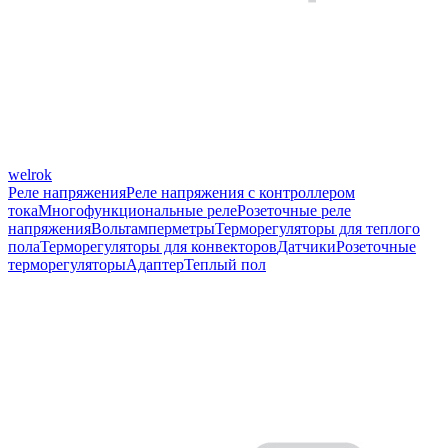
welrok
Реле напряжения
Реле напряжения с контроллером
тока
Многофункциональные реле
Розеточные реле
напряжения
Вольтамперметры
Терморегуляторы для теплого
пола
Терморегуляторы для конвекторов
Датчики
Розеточные
терморегуляторы
Адаптер
Теплый пол