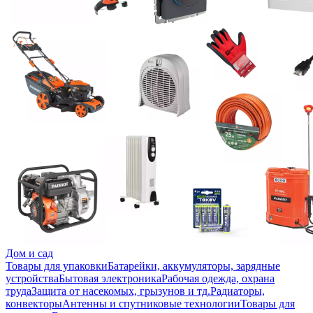
Дом и сад
Товары для упаковки
Батарейки, аккумуляторы, зарядные
устройства
Бытовая электроника
Рабочая одежда, охрана
труда
Защита от насекомых, грызунов и тд.
Радиаторы,
конвекторы
Антенны и спутниковые технологии
Товары для