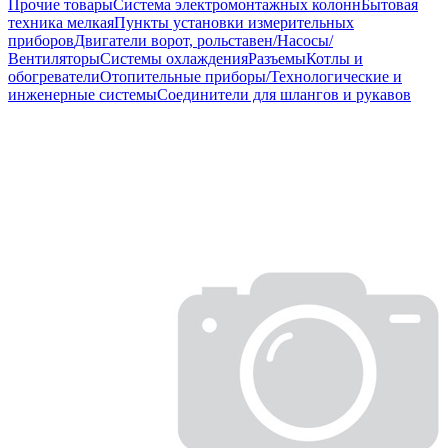
Прочие товары
Система электромонтажных колонн
Бытовая
техника мелкая
Пункты установки измерительных
приборов
Двигатели ворот, рольставен/Насосы/
Вентиляторы
Системы охлаждения
Разъемы
Котлы и
обогреватели
Отопительные приборы/Технологические и
инженерные системы
Соединители для шлангов и рукавов