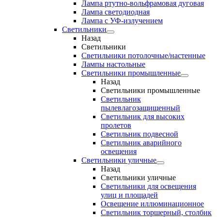
Лампа ртутно-вольфрамовая дуговая
Лампа светодиодная
Лампа с УФ-излучением
Светильники
Назад
Светильники
Светильники потолочные/настенные
Лампы настольные
Светильники промышленные
Назад
Светильники промышленные
Светильник
пылевлагозащищенный
Светильник для высоких
пролетов
Светильник подвесной
Светильник аварийного
освещения
Светильники уличные
Назад
Светильники уличные
Светильники для освещения
улиц и площадей
Освещение иллюминационное
Светильник торшерный, столбик