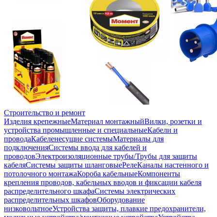
Строительство и ремонт
Изделия крепежные
Материал монтажный
Вилки, розетки и
устройства промышленные и специальные
Кабели и
провода
Кабеленесущие системы
Материалы для
подключения
Системы ввода для кабелей и
проводов
Электроизоляционные трубы/Трубы для защиты
кабеля
Системы защиты шланговые
Реле
Каналы настенного и
потолочного монтажа
Короба кабельные
Компоненты
крепления проводов, кабельных вводов и фиксации кабеля
распределительного шкафа
Системы электрических
распределительных шкафов
Оборудование
низковольтное
Устройства защиты, плавкие предохранители,