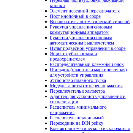
Передняя часть (головка) нажимной
кнопки
Элемент передний переключателя
Пост кнопочный в сборе
Выключатель автоматический силовой
Рукоятка управления силовым
коммутационным аппаратом
Рукоятка управления силовым
автоматическим выключателем
Пульт подвесной управления в сборе
Ящик с рубильником и
предохранителем
Распределительный клеммный блок
Шильдик (пластинка маркировочная)
для устройств управления
Устройство плавного пуска
Модуль защиты от перенапряжения
Переключатель вольтметра
Адаптер для устройств управления и
сигнализации
Расцепитель минимального
напряжения
Расцепитель независимый
Переходник на DIN рейку
Контакт автоматического выключателя