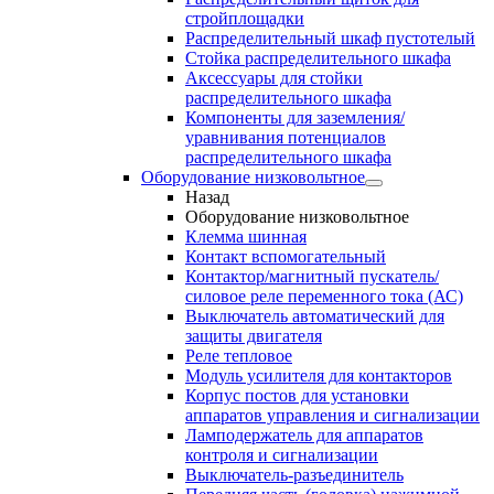
стройплощадки
Распределительный шкаф пустотелый
Стойка распределительного шкафа
Аксессуары для стойки
распределительного шкафа
Компоненты для заземления/
уравнивания потенциалов
распределительного шкафа
Оборудование низковольтное
Назад
Оборудование низковольтное
Клемма шинная
Контакт вспомогательный
Контактор/магнитный пускатель/
силовое реле переменного тока (АС)
Выключатель автоматический для
защиты двигателя
Реле тепловое
Модуль усилителя для контакторов
Корпус постов для установки
аппаратов управления и сигнализации
Ламподержатель для аппаратов
контроля и сигнализации
Выключатель-разъединитель