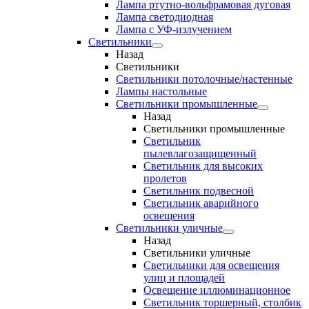
Лампа ртутно-вольфрамовая дуговая
Лампа светодиодная
Лампа с УФ-излучением
Светильники
Назад
Светильники
Светильники потолочные/настенные
Лампы настольные
Светильники промышленные
Назад
Светильники промышленные
Светильник
пылевлагозащищенный
Светильник для высоких
пролетов
Светильник подвесной
Светильник аварийного
освещения
Светильники уличные
Назад
Светильники уличные
Светильники для освещения
улиц и площадей
Освещение иллюминационное
Светильник торшерный, столбик