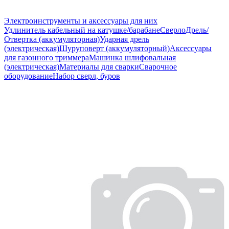
Электроинструменты и аксессуары для них
Удлинитель кабельный на катушке/барабане
Сверло
Дрель/
Отвертка (аккумуляторная)
Ударная дрель
(электрическая)
Шуруповерт (аккумуляторный)
Аксессуары
для газонного триммера
Машинка шлифовальная
(электрическая)
Материалы для сварки
Сварочное
оборудование
Набор сверл, буров