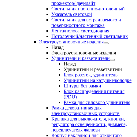
прожектор/ даунлайт
Светильник настенно-потолочный
Указатель световой
Светильник для встраиваемого и
поверхностного монтажа
Лента/полоса светодиодная
Потолочный/настенный светильник
Электроустановочные изделия
Назад
Электроустановочные изделия
Удлинители и разветвители
Назад
Удлинители и разветвители
Блок розеток, удлинитель
Удлинители на катушке/колодке
Шнуры без рамки
Блок распределения питания
(PDU)
Рамка для силового удлинителя
Рамка декоративная для
электроустановочных устройств
Крышка для выключателя, кнопки,
регулятора освещенности, диммера,
переключателя жалюзи
Корпус накладной для открытого