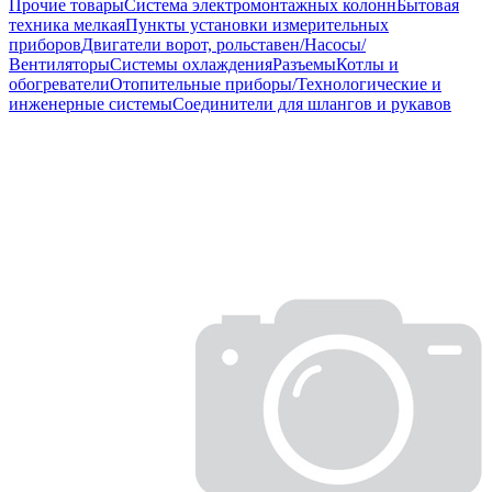
Прочие товары
Система электромонтажных колонн
Бытовая
техника мелкая
Пункты установки измерительных
приборов
Двигатели ворот, рольставен/Насосы/
Вентиляторы
Системы охлаждения
Разъемы
Котлы и
обогреватели
Отопительные приборы/Технологические и
инженерные системы
Соединители для шлангов и рукавов