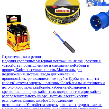
Строительство и ремонт
Изделия крепежные
Материал монтажный
Вилки, розетки и
устройства промышленные и специальные
Кабели и
провода
Кабеленесущие системы
Материалы для
подключения
Системы ввода для кабелей и
проводов
Электроизоляционные трубы/Трубы для защиты
кабеля
Системы защиты шланговые
Реле
Каналы настенного и
потолочного монтажа
Короба кабельные
Компоненты
крепления проводов, кабельных вводов и фиксации кабеля
распределительного шкафа
Системы электрических
распределительных шкафов
Оборудование
низковольтное
Устройства защиты, плавкие предохранители,