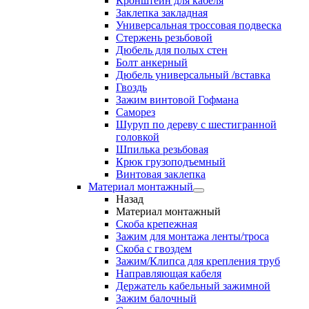
Кронштейн для кабеля
Заклепка закладная
Универсальная троссовая подвеска
Стержень резьбовой
Дюбель для полых стен
Болт анкерный
Дюбель универсальный /вставка
Гвоздь
Зажим винтовой Гофмана
Саморез
Шуруп по дереву с шестигранной
головкой
Шпилька резьбовая
Крюк грузоподъемный
Винтовая заклепка
Материал монтажный
Назад
Материал монтажный
Скоба крепежная
Зажим для монтажа ленты/троса
Скоба с гвоздем
Зажим/Клипса для крепления труб
Направляющая кабеля
Держатель кабельный зажимной
Зажим балочный