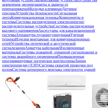
модульные устройства/монтажные устройства
Устройства
заземления, молниезащиты и защиты от
перенапряжений
Колодки клеммные
Датчики/
сенсоры
Устройства безопасности
Сигнальная
лента
Коммуникационная техника/Компоненты и
системы
Системы распределения электроэнергии/
распределительные устройства
Системы распределения
высокого напряжения
Аксессуары для канализационной
системы
Аппаратура пускорегулирующая
Учетная
техника
Изделия монтажные для коммуникационных
сетей
Устройства оптической и акустической
сигнализации
Арматура кабельная/Изоляционные
материалы
Системы пожарной, охранной сигнализации и
системы аварийного оповещения
Промышленные
программируемые логические контроллеры
Линии
электропередач (ЛЭП)
Системы скрытой проводки под
полом
Система штекерного монтажа электросети зданий