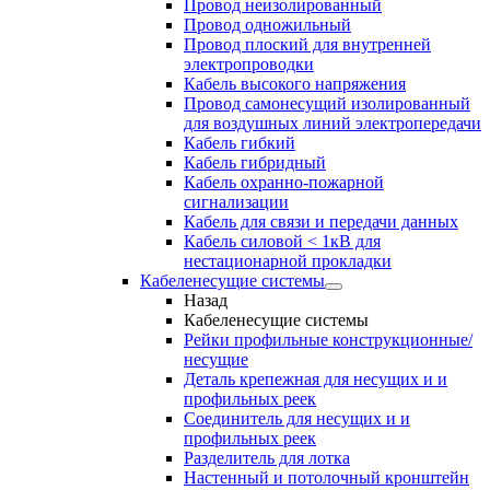
Провод неизолированный
Провод одножильный
Провод плоский для внутренней
электропроводки
Кабель высокого напряжения
Провод самонесущий изолированный
для воздушных линий электропередачи
Кабель гибкий
Кабель гибридный
Кабель охранно-пожарной
сигнализации
Кабель для связи и передачи данных
Кабель силовой < 1кВ для
нестационарной прокладки
Кабеленесущие системы
Назад
Кабеленесущие системы
Рейки профильные конструкционные/
несущие
Деталь крепежная для несущих и и
профильных реек
Соединитель для несущих и и
профильных реек
Разделитель для лотка
Настенный и потолочный кронштейн