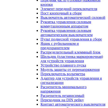
Передняя часть (головка) нажимной
кнопки
Элемент передний переключателя
Пост кнопочный в сборе
Выключатель автоматический силовой
Рукоятка управления силовым
коммутационным аппаратом
Рукоятка управления силовым
автоматическим выключателем
Пульт подвесной управления в сборе
Ящик с рубильником и
предохранителем
Распределительный клеммный блок
Шильдик (пластинка маркировочная)
для устройств управления
Устройство плавного пуска
Модуль защиты от перенапряжения
Переключатель вольтметра
Адаптер для устройств управления и
сигнализации
Расцепитель минимального
напряжения
Расцепитель независимый
Переходник на DIN рейку
Контакт автоматического выключателя