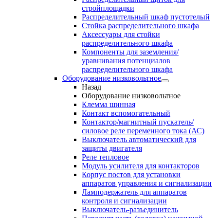
стройплощадки
Распределительный шкаф пустотелый
Стойка распределительного шкафа
Аксессуары для стойки
распределительного шкафа
Компоненты для заземления/
уравнивания потенциалов
распределительного шкафа
Оборудование низковольтное
Назад
Оборудование низковольтное
Клемма шинная
Контакт вспомогательный
Контактор/магнитный пускатель/
силовое реле переменного тока (АС)
Выключатель автоматический для
защиты двигателя
Реле тепловое
Модуль усилителя для контакторов
Корпус постов для установки
аппаратов управления и сигнализации
Ламподержатель для аппаратов
контроля и сигнализации
Выключатель-разъединитель