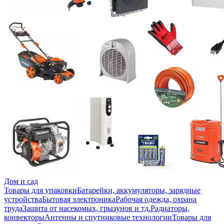
Дом и сад
Товары для упаковки
Батарейки, аккумуляторы, зарядные
устройства
Бытовая электроника
Рабочая одежда, охрана
труда
Защита от насекомых, грызунов и тд.
Радиаторы,
конвекторы
Антенны и спутниковые технологии
Товары для