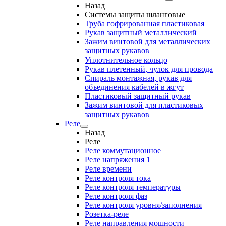
Назад
Системы защиты шланговые
Труба гофрированная пластиковая
Рукав защитный металлический
Зажим винтовой для металлических
защитных рукавов
Уплотнительное кольцо
Рукав плетенный, чулок для провода
Спираль монтажная, рукав для
объединения кабелей в жгут
Пластиковый защитный рукав
Зажим винтовой для пластиковых
защитных рукавов
Реле
Назад
Реле
Реле коммутационное
Реле напряжения 1
Реле времени
Реле контроля тока
Реле контроля температуры
Реле контроля фаз
Реле контроля уровня/заполнения
Розетка-реле
Реле направления мощности