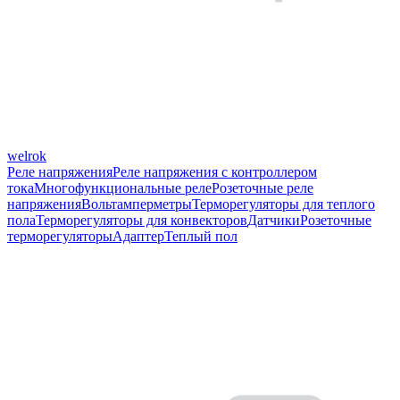
welrok
Реле напряжения
Реле напряжения с контроллером
тока
Многофункциональные реле
Розеточные реле
напряжения
Вольтамперметры
Терморегуляторы для теплого
пола
Терморегуляторы для конвекторов
Датчики
Розеточные
терморегуляторы
Адаптер
Теплый пол