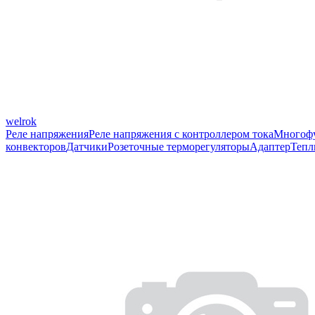
welrok
Реле напряжения
Реле напряжения с контроллером тока
Многофу
конвекторов
Датчики
Розеточные терморегуляторы
Адаптер
Тепл