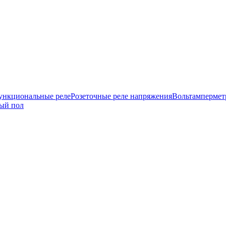
нкциональные реле
Розеточные реле напряжения
Вольтамперме
ый пол