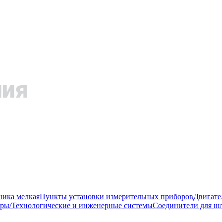
ника мелкая
Пункты установки измерительных приборов
Двигате
ры/Технологические и инженерные системы
Соединители для шл