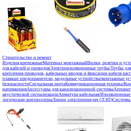
Строительство и ремонт
Изделия крепежные
Материал монтажный
Вилки, розетки и ус
для кабелей и проводов
Электроизоляционные трубы/Трубы для
крепления проводов, кабельных вводов и фиксации кабеля рас
плавкие предохранители, модульные устройства/монтажные ус
безопасности
Сигнальная лента
Коммуникационная техника/Ко
напряжения
Аксессуары для канализационной системы
Аппарат
акустической сигнализации
Арматура кабельная/Изоляционные
логические контроллеры
Линии электропередач (ЛЭП)
Системы 