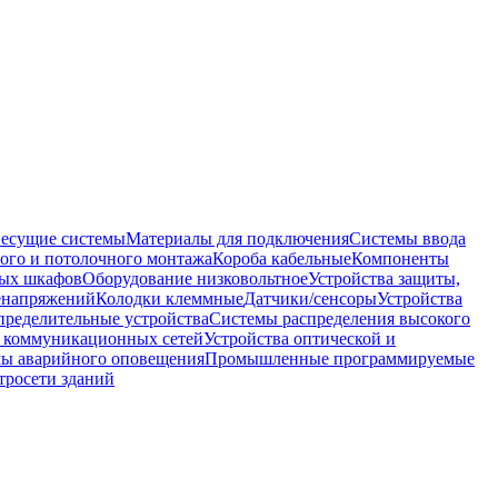
несущие системы
Материалы для подключения
Системы ввода
ого и потолочного монтажа
Короба кабельные
Компоненты
ных шкафов
Оборудование низковольтное
Устройства защиты,
ренапряжений
Колодки клеммные
Датчики/сенсоры
Устройства
пределительные устройства
Системы распределения высокого
 коммуникационных сетей
Устройства оптической и
мы аварийного оповещения
Промышленные программируемые
тросети зданий