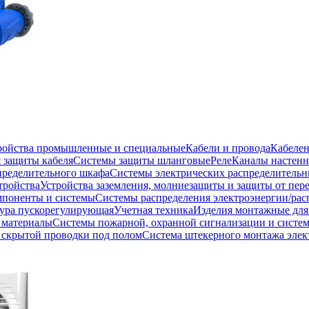
тройства промышленные и специальные
Кабели и провода
Кабеле
 защиты кабеля
Системы защиты шланговые
Реле
Каналы настенн
пределительного шкафа
Системы электрических распределитель
тройства
Устройства заземления, молниезащиты и защиты от пе
мпоненты и системы
Системы распределения электроэнергии/рас
ура пускорегулирующая
Учетная техника
Изделия монтажные для
 материалы
Системы пожарной, охранной сигнализации и систе
скрытой проводки под полом
Система штекерного монтажа элек