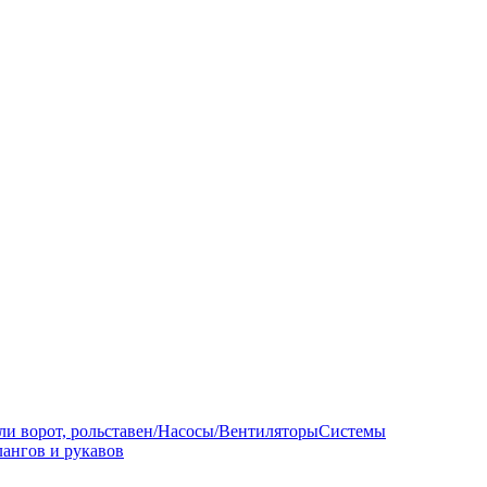
ли ворот, рольставен/Насосы/Вентиляторы
Системы
ангов и рукавов