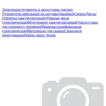
Электроинструменты и аксессуары для них
Удлинитель кабельный на катушке/барабане
Сверло
Дрель/
Отвертка (аккумуляторная)
Ударная дрель
(электрическая)
Шуруповерт (аккумуляторный)
Аксессуары
для газонного триммера
Машинка шлифовальная
(электрическая)
Материалы для сварки
Сварочное
оборудование
Набор сверл, буров