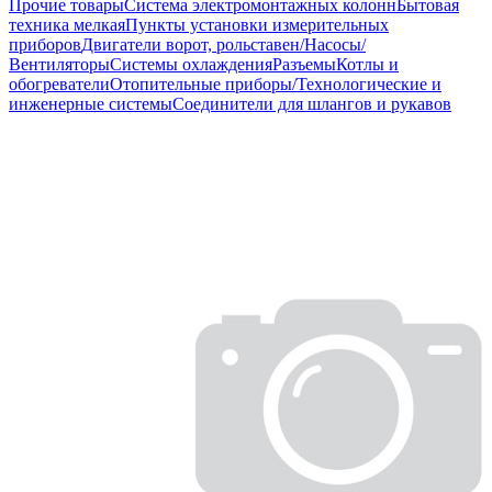
Прочие товары
Система электромонтажных колонн
Бытовая
техника мелкая
Пункты установки измерительных
приборов
Двигатели ворот, рольставен/Насосы/
Вентиляторы
Системы охлаждения
Разъемы
Котлы и
обогреватели
Отопительные приборы/Технологические и
инженерные системы
Соединители для шлангов и рукавов