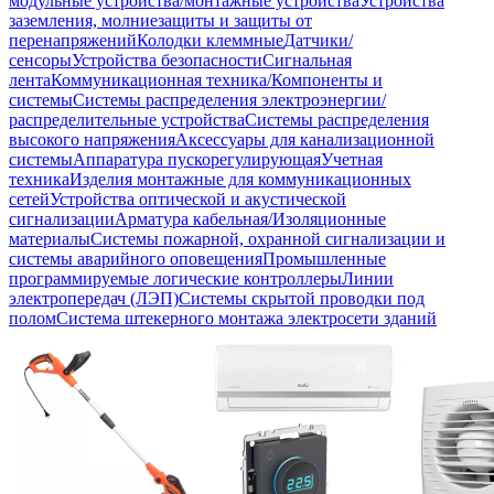
модульные устройства/монтажные устройства
Устройства
заземления, молниезащиты и защиты от
перенапряжений
Колодки клеммные
Датчики/
сенсоры
Устройства безопасности
Сигнальная
лента
Коммуникационная техника/Компоненты и
системы
Системы распределения электроэнергии/
распределительные устройства
Системы распределения
высокого напряжения
Аксессуары для канализационной
системы
Аппаратура пускорегулирующая
Учетная
техника
Изделия монтажные для коммуникационных
сетей
Устройства оптической и акустической
сигнализации
Арматура кабельная/Изоляционные
материалы
Системы пожарной, охранной сигнализации и
системы аварийного оповещения
Промышленные
программируемые логические контроллеры
Линии
электропередач (ЛЭП)
Системы скрытой проводки под
полом
Система штекерного монтажа электросети зданий