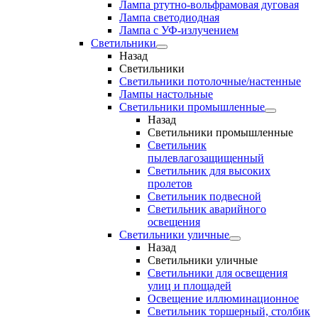
Лампа ртутно-вольфрамовая дуговая
Лампа светодиодная
Лампа с УФ-излучением
Светильники
Назад
Светильники
Светильники потолочные/настенные
Лампы настольные
Светильники промышленные
Назад
Светильники промышленные
Светильник
пылевлагозащищенный
Светильник для высоких
пролетов
Светильник подвесной
Светильник аварийного
освещения
Светильники уличные
Назад
Светильники уличные
Светильники для освещения
улиц и площадей
Освещение иллюминационное
Светильник торшерный, столбик