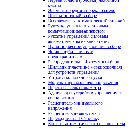
Передняя часть (головка) нажимной
кнопки
Элемент передний переключателя
Пост кнопочный в сборе
Выключатель автоматический силовой
Рукоятка управления силовым
коммутационным аппаратом
Рукоятка управления силовым
автоматическим выключателем
Пульт подвесной управления в сборе
Ящик с рубильником и
предохранителем
Распределительный клеммный блок
Шильдик (пластинка маркировочная)
для устройств управления
Устройство плавного пуска
Модуль защиты от перенапряжения
Переключатель вольтметра
Адаптер для устройств управления и
сигнализации
Расцепитель минимального
напряжения
Расцепитель независимый
Переходник на DIN рейку
Контакт автоматического выключателя