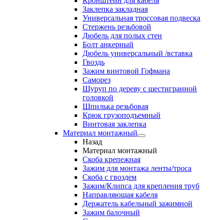
Кронштейн для кабеля
Заклепка закладная
Универсальная троссовая подвеска
Стержень резьбовой
Дюбель для полых стен
Болт анкерный
Дюбель универсальный /вставка
Гвоздь
Зажим винтовой Гофмана
Саморез
Шуруп по дереву с шестигранной
головкой
Шпилька резьбовая
Крюк грузоподъемный
Винтовая заклепка
Материал монтажный
Назад
Материал монтажный
Скоба крепежная
Зажим для монтажа ленты/троса
Скоба с гвоздем
Зажим/Клипса для крепления труб
Направляющая кабеля
Держатель кабельный зажимной
Зажим балочный