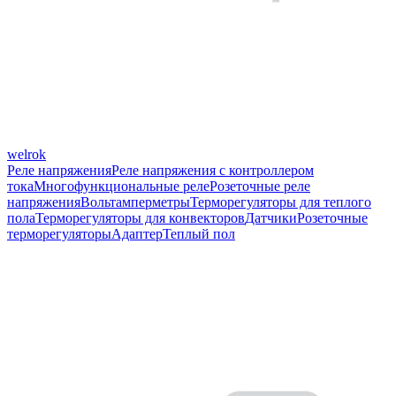
welrok
Реле напряжения
Реле напряжения с контроллером
тока
Многофункциональные реле
Розеточные реле
напряжения
Вольтамперметры
Терморегуляторы для теплого
пола
Терморегуляторы для конвекторов
Датчики
Розеточные
терморегуляторы
Адаптер
Теплый пол