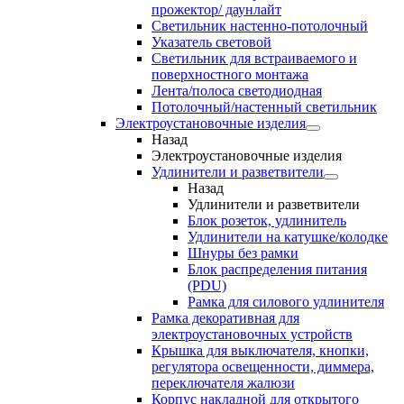
прожектор/ даунлайт
Светильник настенно-потолочный
Указатель световой
Светильник для встраиваемого и
поверхностного монтажа
Лента/полоса светодиодная
Потолочный/настенный светильник
Электроустановочные изделия
Назад
Электроустановочные изделия
Удлинители и разветвители
Назад
Удлинители и разветвители
Блок розеток, удлинитель
Удлинители на катушке/колодке
Шнуры без рамки
Блок распределения питания
(PDU)
Рамка для силового удлинителя
Рамка декоративная для
электроустановочных устройств
Крышка для выключателя, кнопки,
регулятора освещенности, диммера,
переключателя жалюзи
Корпус накладной для открытого