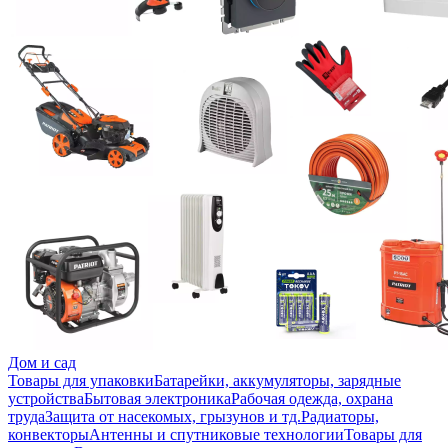
Дом и сад
Товары для упаковки
Батарейки, аккумуляторы, зарядные
устройства
Бытовая электроника
Рабочая одежда, охрана
труда
Защита от насекомых, грызунов и тд.
Радиаторы,
конвекторы
Антенны и спутниковые технологии
Товары для