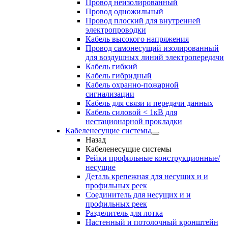
Провод неизолированный
Провод одножильный
Провод плоский для внутренней
электропроводки
Кабель высокого напряжения
Провод самонесущий изолированный
для воздушных линий электропередачи
Кабель гибкий
Кабель гибридный
Кабель охранно-пожарной
сигнализации
Кабель для связи и передачи данных
Кабель силовой < 1кВ для
нестационарной прокладки
Кабеленесущие системы
Назад
Кабеленесущие системы
Рейки профильные конструкционные/
несущие
Деталь крепежная для несущих и и
профильных реек
Соединитель для несущих и и
профильных реек
Разделитель для лотка
Настенный и потолочный кронштейн