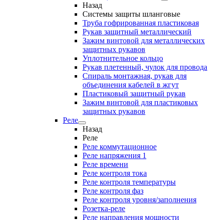
Назад
Системы защиты шланговые
Труба гофрированная пластиковая
Рукав защитный металлический
Зажим винтовой для металлических
защитных рукавов
Уплотнительное кольцо
Рукав плетенный, чулок для провода
Спираль монтажная, рукав для
объединения кабелей в жгут
Пластиковый защитный рукав
Зажим винтовой для пластиковых
защитных рукавов
Реле
Назад
Реле
Реле коммутационное
Реле напряжения 1
Реле времени
Реле контроля тока
Реле контроля температуры
Реле контроля фаз
Реле контроля уровня/заполнения
Розетка-реле
Реле направления мощности