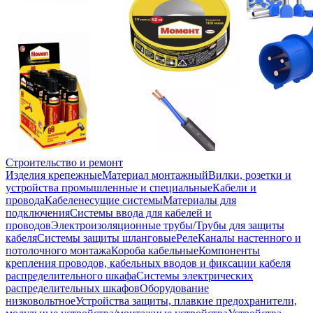
Строительство и ремонт
Изделия крепежные
Материал монтажный
Вилки, розетки и
устройства промышленные и специальные
Кабели и
провода
Кабеленесущие системы
Материалы для
подключения
Системы ввода для кабелей и
проводов
Электроизоляционные трубы/Трубы для защиты
кабеля
Системы защиты шланговые
Реле
Каналы настенного и
потолочного монтажа
Короба кабельные
Компоненты
крепления проводов, кабельных вводов и фиксации кабеля
распределительного шкафа
Системы электрических
распределительных шкафов
Оборудование
низковольтное
Устройства защиты, плавкие предохранители,