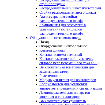
стройплощадки
Распределительный шкаф пустотелый
Стойка распределительного шкафа
Аксессуары для стойки
распределительного шкафа
Компоненты для заземления/
уравнивания потенциалов
распределительного шкафа
Оборудование низковольтное
Назад
Оборудование низковольтное
Клемма шинная
Контакт вспомогательный
Контактор/магнитный пускатель/
силовое реле переменного тока (АС)
Выключатель автоматический для
защиты двигателя
Реле тепловое
Модуль усилителя для контакторов
Корпус постов для установки
аппаратов управления и сигнализации
Ламподержатель для аппаратов
контроля и сигнализации
Выключатель-разъединитель