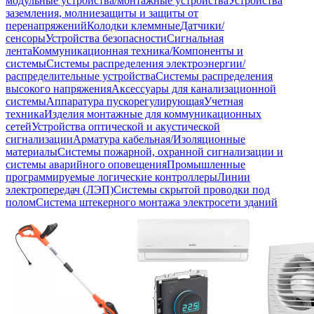
модульные устройства/монтажные устройства
Устройства
заземления, молниезащиты и защиты от
перенапряжений
Колодки клеммные
Датчики/
сенсоры
Устройства безопасности
Сигнальная
лента
Коммуникационная техника/Компоненты и
системы
Системы распределения электроэнергии/
распределительные устройства
Системы распределения
высокого напряжения
Аксессуары для канализационной
системы
Аппаратура пускорегулирующая
Учетная
техника
Изделия монтажные для коммуникационных
сетей
Устройства оптической и акустической
сигнализации
Арматура кабельная/Изоляционные
материалы
Системы пожарной, охранной сигнализации и
системы аварийного оповещения
Промышленные
программируемые логические контроллеры
Линии
электропередач (ЛЭП)
Системы скрытой проводки под
полом
Система штекерного монтажа электросети зданий