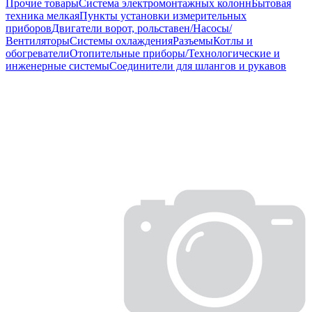
Прочие товары
Система электромонтажных колонн
Бытовая
техника мелкая
Пункты установки измерительных
приборов
Двигатели ворот, рольставен/Насосы/
Вентиляторы
Системы охлаждения
Разъемы
Котлы и
обогреватели
Отопительные приборы/Технологические и
инженерные системы
Соединители для шлангов и рукавов