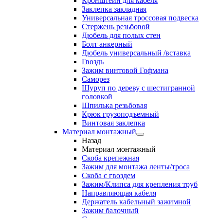
Кронштейн для кабеля
Заклепка закладная
Универсальная троссовая подвеска
Стержень резьбовой
Дюбель для полых стен
Болт анкерный
Дюбель универсальный /вставка
Гвоздь
Зажим винтовой Гофмана
Саморез
Шуруп по дереву с шестигранной
головкой
Шпилька резьбовая
Крюк грузоподъемный
Винтовая заклепка
Материал монтажный
Назад
Материал монтажный
Скоба крепежная
Зажим для монтажа ленты/троса
Скоба с гвоздем
Зажим/Клипса для крепления труб
Направляющая кабеля
Держатель кабельный зажимной
Зажим балочный