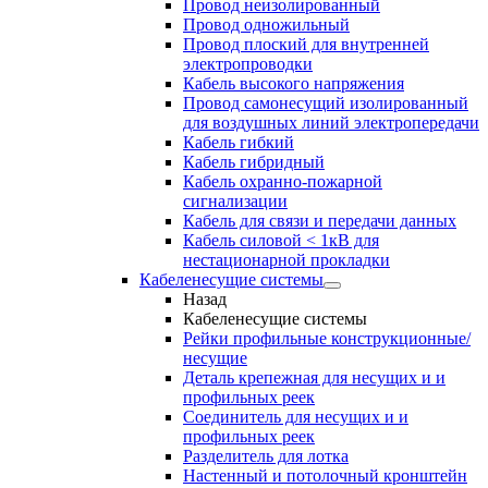
Провод неизолированный
Провод одножильный
Провод плоский для внутренней
электропроводки
Кабель высокого напряжения
Провод самонесущий изолированный
для воздушных линий электропередачи
Кабель гибкий
Кабель гибридный
Кабель охранно-пожарной
сигнализации
Кабель для связи и передачи данных
Кабель силовой < 1кВ для
нестационарной прокладки
Кабеленесущие системы
Назад
Кабеленесущие системы
Рейки профильные конструкционные/
несущие
Деталь крепежная для несущих и и
профильных реек
Соединитель для несущих и и
профильных реек
Разделитель для лотка
Настенный и потолочный кронштейн