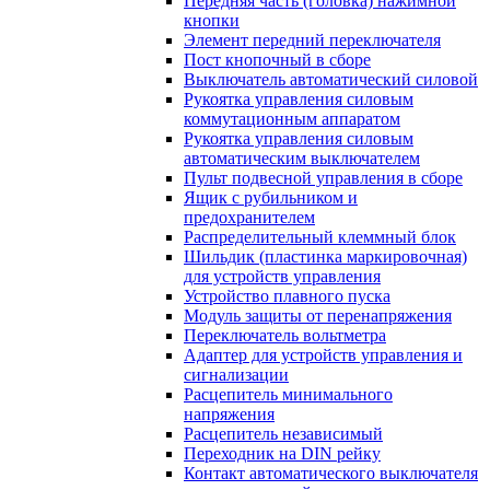
Передняя часть (головка) нажимной
кнопки
Элемент передний переключателя
Пост кнопочный в сборе
Выключатель автоматический силовой
Рукоятка управления силовым
коммутационным аппаратом
Рукоятка управления силовым
автоматическим выключателем
Пульт подвесной управления в сборе
Ящик с рубильником и
предохранителем
Распределительный клеммный блок
Шильдик (пластинка маркировочная)
для устройств управления
Устройство плавного пуска
Модуль защиты от перенапряжения
Переключатель вольтметра
Адаптер для устройств управления и
сигнализации
Расцепитель минимального
напряжения
Расцепитель независимый
Переходник на DIN рейку
Контакт автоматического выключателя