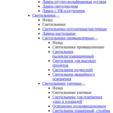
Лампа ртутно-вольфрамовая дуговая
Лампа светодиодная
Лампа с УФ-излучением
Светильники
Назад
Светильники
Светильники потолочные/настенные
Лампы настольные
Светильники промышленные
Назад
Светильники промышленные
Светильник
пылевлагозащищенный
Светильник для высоких
пролетов
Светильник подвесной
Светильник аварийного
освещения
Светильники уличные
Назад
Светильники уличные
Светильники для освещения
улиц и площадей
Освещение иллюминационное
Светильник торшерный, столбик