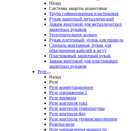
Назад
Системы защиты шланговые
Труба гофрированная пластиковая
Рукав защитный металлический
Зажим винтовой для металлических
защитных рукавов
Уплотнительное кольцо
Рукав плетенный, чулок для провода
Спираль монтажная, рукав для
объединения кабелей в жгут
Пластиковый защитный рукав
Зажим винтовой для пластиковых
защитных рукавов
Реле
Назад
Реле
Реле коммутационное
Реле напряжения 1
Реле времени
Реле контроля тока
Реле контроля температуры
Реле контроля фаз
Реле контроля уровня/заполнения
Розетка-реле
Реле направления мощности