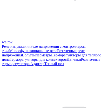
welrok
Реле напряжения
Реле напряжения с контроллером
тока
Многофункциональные реле
Розеточные реле
напряжения
Вольтамперметры
Терморегуляторы для теплого
пола
Терморегуляторы для конвекторов
Датчики
Розеточные
терморегуляторы
Адаптер
Теплый пол