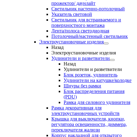
прожектор/ даунлайт
Светильник настенно-потолочный
Указатель световой
Светильник для встраиваемого и
поверхностного монтажа
Лента/полоса светодиодная
Потолочный/настенный светильник
Электроустановочные изделия
Назад
Электроустановочные изделия
Удлинители и разветвители
Назад
Удлинители и разветвители
Блок розеток, удлинитель
Удлинители на катушке/колодке
Шнуры без рамки
Блок распределения питания
(PDU)
Рамка для силового удлинителя
Рамка декоративная для
электроустановочных устройств
Крышка для выключателя, кнопки,
регулятора освещенности, диммера,
переключателя жалюзи
Корпус накладной для открытого