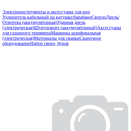
Электроинструменты и аксессуары для них
Удлинитель кабельный на катушке/барабане
Сверло
Дрель/
Отвертка (аккумуляторная)
Ударная дрель
(электрическая)
Шуруповерт (аккумуляторный)
Аксессуары
для газонного триммера
Машинка шлифовальная
(электрическая)
Материалы для сварки
Сварочное
оборудование
Набор сверл, буров