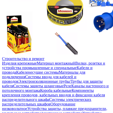
Строительство и ремонт
Изделия крепежные
Материал монтажный
Вилки, розетки и
устройства промышленные и специальные
Кабели и
провода
Кабеленесущие системы
Материалы для
подключения
Системы ввода для кабелей и
проводов
Электроизоляционные трубы/Трубы для защиты
кабеля
Системы защиты шланговые
Реле
Каналы настенного и
потолочного монтажа
Короба кабельные
Компоненты
крепления проводов, кабельных вводов и фиксации кабеля
распределительного шкафа
Системы электрических
распределительных шкафов
Оборудование
низковольтное
Устройства защиты, плавкие предохранители,