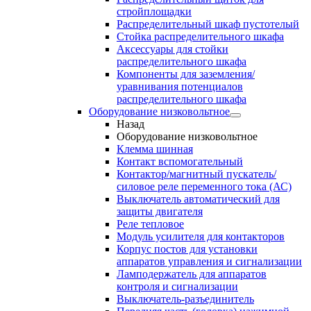
стройплощадки
Распределительный шкаф пустотелый
Стойка распределительного шкафа
Аксессуары для стойки
распределительного шкафа
Компоненты для заземления/
уравнивания потенциалов
распределительного шкафа
Оборудование низковольтное
Назад
Оборудование низковольтное
Клемма шинная
Контакт вспомогательный
Контактор/магнитный пускатель/
силовое реле переменного тока (АС)
Выключатель автоматический для
защиты двигателя
Реле тепловое
Модуль усилителя для контакторов
Корпус постов для установки
аппаратов управления и сигнализации
Ламподержатель для аппаратов
контроля и сигнализации
Выключатель-разъединитель