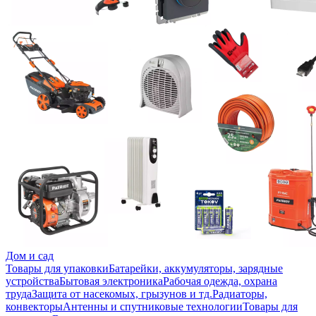
Дом и сад
Товары для упаковки
Батарейки, аккумуляторы, зарядные
устройства
Бытовая электроника
Рабочая одежда, охрана
труда
Защита от насекомых, грызунов и тд.
Радиаторы,
конвекторы
Антенны и спутниковые технологии
Товары для