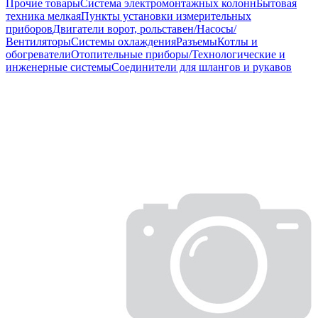
Прочие товары
Система электромонтажных колонн
Бытовая
техника мелкая
Пункты установки измерительных
приборов
Двигатели ворот, рольставен/Насосы/
Вентиляторы
Системы охлаждения
Разъемы
Котлы и
обогреватели
Отопительные приборы/Технологические и
инженерные системы
Соединители для шлангов и рукавов