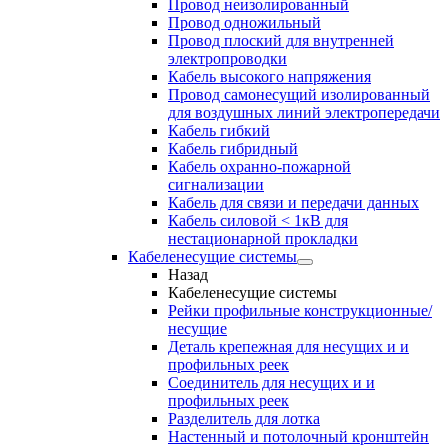
Провод неизолированный
Провод одножильный
Провод плоский для внутренней
электропроводки
Кабель высокого напряжения
Провод самонесущий изолированный
для воздушных линий электропередачи
Кабель гибкий
Кабель гибридный
Кабель охранно-пожарной
сигнализации
Кабель для связи и передачи данных
Кабель силовой < 1кВ для
нестационарной прокладки
Кабеленесущие системы
Назад
Кабеленесущие системы
Рейки профильные конструкционные/
несущие
Деталь крепежная для несущих и и
профильных реек
Соединитель для несущих и и
профильных реек
Разделитель для лотка
Настенный и потолочный кронштейн