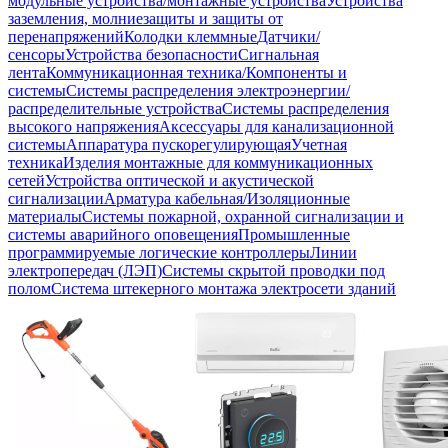
модульные устройства/монтажные устройства
Устройства
заземления, молниезащиты и защиты от
перенапряжений
Колодки клеммные
Датчики/
сенсоры
Устройства безопасности
Сигнальная
лента
Коммуникационная техника/Компоненты и
системы
Системы распределения электроэнергии/
распределительные устройства
Системы распределения
высокого напряжения
Аксессуары для канализационной
системы
Аппаратура пускорегулирующая
Учетная
техника
Изделия монтажные для коммуникационных
сетей
Устройства оптической и акустической
сигнализации
Арматура кабельная/Изоляционные
материалы
Системы пожарной, охранной сигнализации и
системы аварийного оповещения
Промышленные
программируемые логические контроллеры
Линии
электропередач (ЛЭП)
Системы скрытой проводки под
полом
Система штекерного монтажа электросети зданий