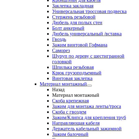
Кронштейн для кабеля
Заклепка закладная
Универсальная троссовая подвеска
Стержень резьбовой
Дюбель для полых стен
Болт анкерный
Дюбель универсальный /вставка
Гвоздь
Зажим винтовой Гофмана
Саморез
Шуруп по дереву с шестигранной
головкой
Шпилька резьбовая
Крюк грузоподъемный
Винтовая заклепка
Материал монтажный
Назад
Материал монтажный
Скоба крепежная
Зажим для монтажа ленты/троса
Скоба с гвоздем
Зажим/Клипса для крепления труб
Направляющая кабеля
Держатель кабельный зажимной
Зажим балочный