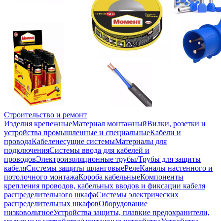
Строительство и ремонт
Изделия крепежные
Материал монтажный
Вилки, розетки и
устройства промышленные и специальные
Кабели и
провода
Кабеленесущие системы
Материалы для
подключения
Системы ввода для кабелей и
проводов
Электроизоляционные трубы/Трубы для защиты
кабеля
Системы защиты шланговые
Реле
Каналы настенного и
потолочного монтажа
Короба кабельные
Компоненты
крепления проводов, кабельных вводов и фиксации кабеля
распределительного шкафа
Системы электрических
распределительных шкафов
Оборудование
низковольтное
Устройства защиты, плавкие предохранители,