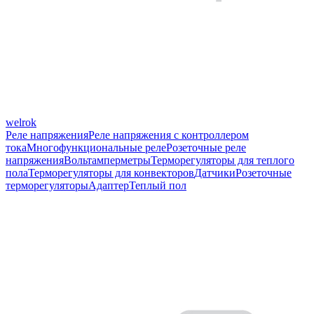
welrok
Реле напряжения
Реле напряжения с контроллером
тока
Многофункциональные реле
Розеточные реле
напряжения
Вольтамперметры
Терморегуляторы для теплого
пола
Терморегуляторы для конвекторов
Датчики
Розеточные
терморегуляторы
Адаптер
Теплый пол