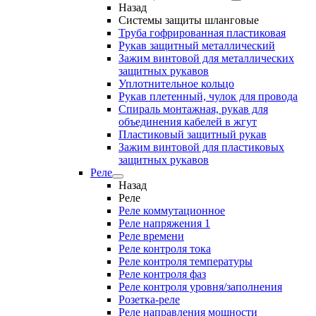
Назад
Системы защиты шланговые
Труба гофрированная пластиковая
Рукав защитный металлический
Зажим винтовой для металлических
защитных рукавов
Уплотнительное кольцо
Рукав плетенный, чулок для провода
Спираль монтажная, рукав для
объединения кабелей в жгут
Пластиковый защитный рукав
Зажим винтовой для пластиковых
защитных рукавов
Реле
Назад
Реле
Реле коммутационное
Реле напряжения 1
Реле времени
Реле контроля тока
Реле контроля температуры
Реле контроля фаз
Реле контроля уровня/заполнения
Розетка-реле
Реле направления мощности