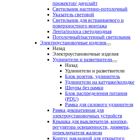
прожектор/ даунлайт
Светильник настенно-потолочный
Указатель световой
Светильник для встраиваемого и
поверхностного монтажа
Лента/полоса светодиодная
Потолочный/настенный светильник
Электроустановочные изделия
Назад
Электроустановочные изделия
Удлинители и разветвители
Назад
Удлинители и разветвители
Блок розеток, удлинитель
Удлинители на катушке/колодке
Шнуры без рамки
Блок распределения питания
(PDU)
Рамка для силового удлинителя
Рамка декоративная для
электроустановочных устройств
Крышка для выключателя, кнопки,
регулятора освещенности, диммера,
переключателя жалюзи
Корпус накладной для открытого