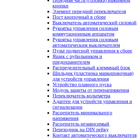
Передняя часть (головка) нажимной
кнопки
Элемент передний переключателя
Пост кнопочный в сборе
Выключатель автоматический силовой
Рукоятка управления силовым
коммутационным аппаратом
Рукоятка управления силовым
автоматическим выключателем
Пульт подвесной управления в сборе
Ящик с рубильником и
предохранителем
Распределительный клеммный блок
Шильдик (пластинка маркировочная)
для устройств управления
Устройство плавного пуска
Модуль защиты от перенапряжения
Переключатель вольтметра
Адаптер для устройств управления и
сигнализации
Расцепитель минимального
напряжения
Расцепитель независимый
Переходник на DIN рейку
Контакт автоматического выключателя