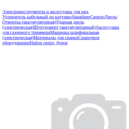
Электроинструменты и аксессуары для них
Удлинитель кабельный на катушке/барабане
Сверло
Дрель/
Отвертка (аккумуляторная)
Ударная дрель
(электрическая)
Шуруповерт (аккумуляторный)
Аксессуары
для газонного триммера
Машинка шлифовальная
(электрическая)
Материалы для сварки
Сварочное
оборудование
Набор сверл, буров