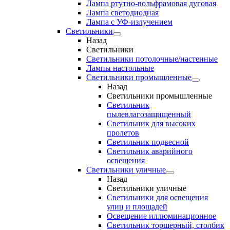
Лампа ртутно-вольфрамовая дуговая
Лампа светодиодная
Лампа с УФ-излучением
Светильники
Назад
Светильники
Светильники потолочные/настенные
Лампы настольные
Светильники промышленные
Назад
Светильники промышленные
Светильник
пылевлагозащищенный
Светильник для высоких
пролетов
Светильник подвесной
Светильник аварийного
освещения
Светильники уличные
Назад
Светильники уличные
Светильники для освещения
улиц и площадей
Освещение иллюминационное
Светильник торшерный, столбик