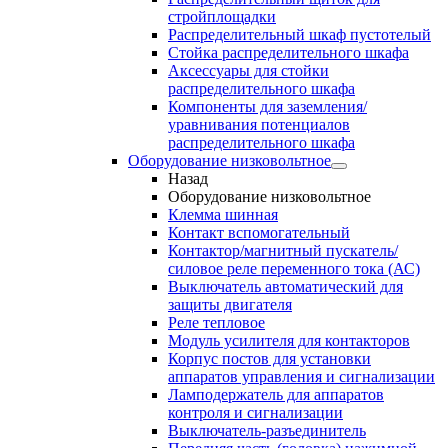
стройплощадки
Распределительный шкаф пустотелый
Стойка распределительного шкафа
Аксессуары для стойки
распределительного шкафа
Компоненты для заземления/
уравнивания потенциалов
распределительного шкафа
Оборудование низковольтное
Назад
Оборудование низковольтное
Клемма шинная
Контакт вспомогательный
Контактор/магнитный пускатель/
силовое реле переменного тока (АС)
Выключатель автоматический для
защиты двигателя
Реле тепловое
Модуль усилителя для контакторов
Корпус постов для установки
аппаратов управления и сигнализации
Ламподержатель для аппаратов
контроля и сигнализации
Выключатель-разъединитель