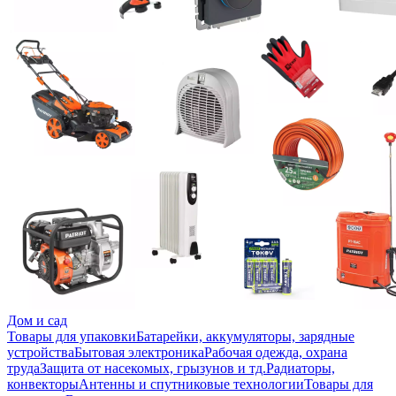
Дом и сад
Товары для упаковки
Батарейки, аккумуляторы, зарядные
устройства
Бытовая электроника
Рабочая одежда, охрана
труда
Защита от насекомых, грызунов и тд.
Радиаторы,
конвекторы
Антенны и спутниковые технологии
Товары для