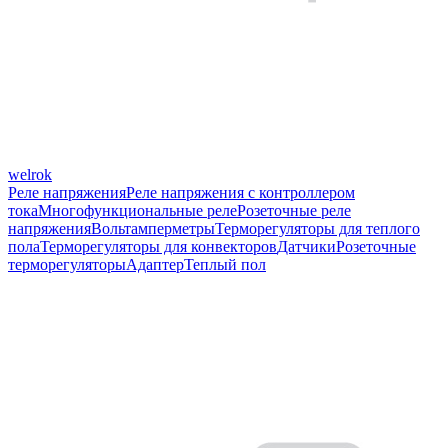
welrok
Реле напряжения
Реле напряжения с контроллером
тока
Многофункциональные реле
Розеточные реле
напряжения
Вольтамперметры
Терморегуляторы для теплого
пола
Терморегуляторы для конвекторов
Датчики
Розеточные
терморегуляторы
Адаптер
Теплый пол