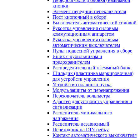
Передняя часть (головка) нажимной
кнопки
Элемент передний переключателя
Пост кнопочный в сборе
Выключатель автоматический силовой
Рукоятка управления силовым
коммутационным аппаратом
Рукоятка управления силовым
автоматическим выключателем
Пульт подвесной управления в сборе
Ящик с рубильником и
предохранителем
Распределительный клеммный блок
Шильдик (пластинка маркировочная)
для устройств управления
Устройство плавного пуска
Модуль защиты от перенапряжения
Переключатель вольтметра
Адаптер для устройств управления и
сигнализации
Расцепитель минимального
напряжения
Расцепитель независимый
Переходник на DIN рейку
Контакт автоматического выключателя