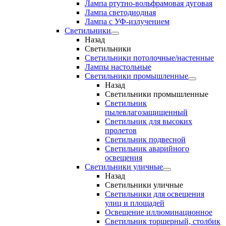
Лампа ртутно-вольфрамовая дуговая
Лампа светодиодная
Лампа с УФ-излучением
Светильники
Назад
Светильники
Светильники потолочные/настенные
Лампы настольные
Светильники промышленные
Назад
Светильники промышленные
Светильник
пылевлагозащищенный
Светильник для высоких
пролетов
Светильник подвесной
Светильник аварийного
освещения
Светильники уличные
Назад
Светильники уличные
Светильники для освещения
улиц и площадей
Освещение иллюминационное
Светильник торшерный, столбик