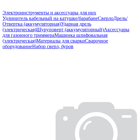
Электроинструменты и аксессуары для них
Удлинитель кабельный на катушке/барабане
Сверло
Дрель/
Отвертка (аккумуляторная)
Ударная дрель
(электрическая)
Шуруповерт (аккумуляторный)
Аксессуары
для газонного триммера
Машинка шлифовальная
(электрическая)
Материалы для сварки
Сварочное
оборудование
Набор сверл, буров