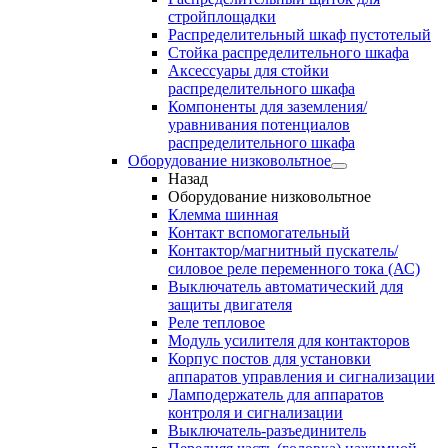
стройплощадки
Распределительный шкаф пустотелый
Стойка распределительного шкафа
Аксессуары для стойки
распределительного шкафа
Компоненты для заземления/
уравнивания потенциалов
распределительного шкафа
Оборудование низковольтное
Назад
Оборудование низковольтное
Клемма шинная
Контакт вспомогательный
Контактор/магнитный пускатель/
силовое реле переменного тока (АС)
Выключатель автоматический для
защиты двигателя
Реле тепловое
Модуль усилителя для контакторов
Корпус постов для установки
аппаратов управления и сигнализации
Ламподержатель для аппаратов
контроля и сигнализации
Выключатель-разъединитель