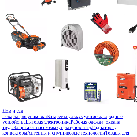
Дом и сад
Товары для упаковки
Батарейки, аккумуляторы, зарядные
устройства
Бытовая электроника
Рабочая одежда, охрана
труда
Защита от насекомых, грызунов и тд.
Радиаторы,
конвекторы
Антенны и спутниковые технологии
Товары для