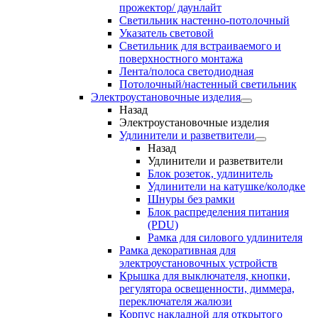
прожектор/ даунлайт
Светильник настенно-потолочный
Указатель световой
Светильник для встраиваемого и
поверхностного монтажа
Лента/полоса светодиодная
Потолочный/настенный светильник
Электроустановочные изделия
Назад
Электроустановочные изделия
Удлинители и разветвители
Назад
Удлинители и разветвители
Блок розеток, удлинитель
Удлинители на катушке/колодке
Шнуры без рамки
Блок распределения питания
(PDU)
Рамка для силового удлинителя
Рамка декоративная для
электроустановочных устройств
Крышка для выключателя, кнопки,
регулятора освещенности, диммера,
переключателя жалюзи
Корпус накладной для открытого