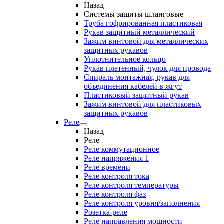
Назад
Системы защиты шланговые
Труба гофрированная пластиковая
Рукав защитный металлический
Зажим винтовой для металлических
защитных рукавов
Уплотнительное кольцо
Рукав плетенный, чулок для провода
Спираль монтажная, рукав для
объединения кабелей в жгут
Пластиковый защитный рукав
Зажим винтовой для пластиковых
защитных рукавов
Реле
Назад
Реле
Реле коммутационное
Реле напряжения 1
Реле времени
Реле контроля тока
Реле контроля температуры
Реле контроля фаз
Реле контроля уровня/заполнения
Розетка-реле
Реле направления мощности