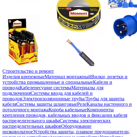
Строительство и ремонт
Изделия крепежные
Материал монтажный
Вилки, розетки и
устройства промышленные и специальные
Кабели и
провода
Кабеленесущие системы
Материалы для
подключения
Системы ввода для кабелей и
проводов
Электроизоляционные трубы/Трубы для защиты
кабеля
Системы защиты шланговые
Реле
Каналы настенного и
потолочного монтажа
Короба кабельные
Компоненты
крепления проводов, кабельных вводов и фиксации кабеля
распределительного шкафа
Системы электрических
распределительных шкафов
Оборудование
низковольтное
Устройства защиты, плавкие предохранители,