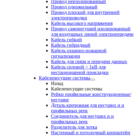
Провод неизолированный
Провод одножильный
Провод плоский для внутренней
электропроводки
Кабель высокого напряжения
Провод самонесущий изолированный
для воздушных линий электропередачи
Кабель гибкий
Кабель гибридный
Кабель охранно-пожарной
сигнализации
Кабель для связи и передачи данных
Кабель силовой < 1кВ для
нестационарной прокладки
Кабеленесущие системы
Назад
Кабеленесущие системы
Рейки профильные конструкционные/
несущие
Деталь крепежная для несущих и и
профильных реек
Соединитель для несущих и и
профильных реек
Разделитель для лотка
Настенный и потолочный кронштейн