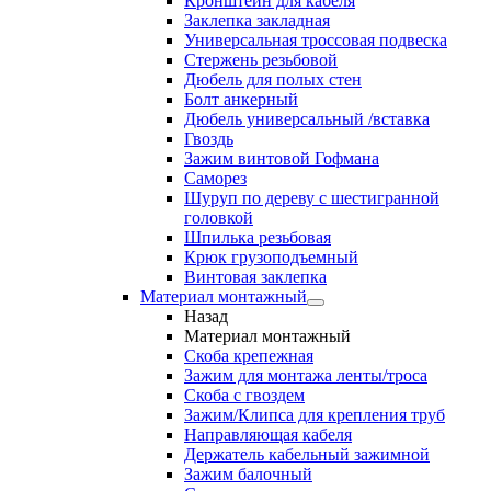
Кронштейн для кабеля
Заклепка закладная
Универсальная троссовая подвеска
Стержень резьбовой
Дюбель для полых стен
Болт анкерный
Дюбель универсальный /вставка
Гвоздь
Зажим винтовой Гофмана
Саморез
Шуруп по дереву с шестигранной
головкой
Шпилька резьбовая
Крюк грузоподъемный
Винтовая заклепка
Материал монтажный
Назад
Материал монтажный
Скоба крепежная
Зажим для монтажа ленты/троса
Скоба с гвоздем
Зажим/Клипса для крепления труб
Направляющая кабеля
Держатель кабельный зажимной
Зажим балочный