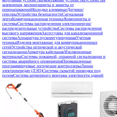
модульные устройства/монтажные устройства
Устройства
заземления, молниезащиты и защиты от
перенапряжений
Колодки клеммные
Датчики/
сенсоры
Устройства безопасности
Сигнальная
лента
Коммуникационная техника/Компоненты и
системы
Системы распределения электроэнергии/
распределительные устройства
Системы распределения
высокого напряжения
Аксессуары для канализационной
системы
Аппаратура пускорегулирующая
Учетная
техника
Изделия монтажные для коммуникационных
сетей
Устройства оптической и акустической
сигнализации
Арматура кабельная/Изоляционные
материалы
Системы пожарной, охранной сигнализации и
системы аварийного оповещения
Промышленные
программируемые логические контроллеры
Линии
электропередач (ЛЭП)
Системы скрытой проводки под
полом
Система штекерного монтажа электросети зданий