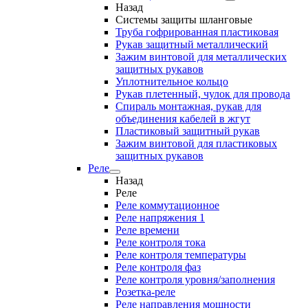
Назад
Системы защиты шланговые
Труба гофрированная пластиковая
Рукав защитный металлический
Зажим винтовой для металлических
защитных рукавов
Уплотнительное кольцо
Рукав плетенный, чулок для провода
Спираль монтажная, рукав для
объединения кабелей в жгут
Пластиковый защитный рукав
Зажим винтовой для пластиковых
защитных рукавов
Реле
Назад
Реле
Реле коммутационное
Реле напряжения 1
Реле времени
Реле контроля тока
Реле контроля температуры
Реле контроля фаз
Реле контроля уровня/заполнения
Розетка-реле
Реле направления мощности