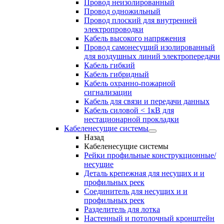
Провод неизолированный
Провод одножильный
Провод плоский для внутренней
электропроводки
Кабель высокого напряжения
Провод самонесущий изолированный
для воздушных линий электропередачи
Кабель гибкий
Кабель гибридный
Кабель охранно-пожарной
сигнализации
Кабель для связи и передачи данных
Кабель силовой < 1кВ для
нестационарной прокладки
Кабеленесущие системы
Назад
Кабеленесущие системы
Рейки профильные конструкционные/
несущие
Деталь крепежная для несущих и и
профильных реек
Соединитель для несущих и и
профильных реек
Разделитель для лотка
Настенный и потолочный кронштейн