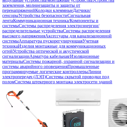
модульные устройства/монтажные устройства
Устройства
заземления, молниезащиты и защиты от
перенапряжений
Колодки клеммные
Датчики/
сенсоры
Устройства безопасности
Сигнальная
лента
Коммуникационная техника/Компоненты и
системы
Системы распределения электроэнергии/
распределительные устройства
Системы распределения
высокого напряжения
Аксессуары для канализационной
системы
Аппаратура пускорегулирующая
Учетная
техника
Изделия монтажные для коммуникационных
сетей
Устройства оптической и акустической
сигнализации
Арматура кабельная/Изоляционные
материалы
Системы пожарной, охранной сигнализации и
системы аварийного оповещения
Промышленные
программируемые логические контроллеры
Линии
электропередач (ЛЭП)
Системы скрытой проводки под
полом
Система штекерного монтажа электросети зданий