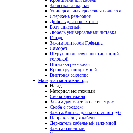
Кронштейн для кабеля
Заклепка закладная
Универсальная троссовая подвеска
Стержень резьбовой
Дюбель для полых стен
Болт анкерный
Дюбель универсальный /вставка
Гвоздь
Зажим винтовой Гофмана
Саморез
Шуруп по дереву с шестигранной
головкой
Шпилька резьбовая
Крюк грузоподъемный
Винтовая заклепка
Материал монтажный
Назад
Материал монтажный
Скоба крепежная
Зажим для монтажа ленты/троса
Скоба с гвоздем
Зажим/Клипса для крепления труб
Направляющая кабеля
Держатель кабельный зажимной
Зажим балочный