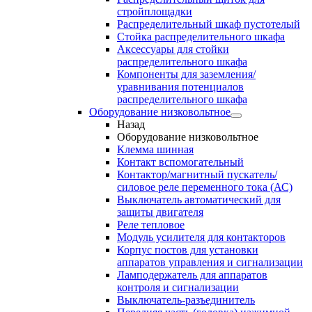
стройплощадки
Распределительный шкаф пустотелый
Стойка распределительного шкафа
Аксессуары для стойки
распределительного шкафа
Компоненты для заземления/
уравнивания потенциалов
распределительного шкафа
Оборудование низковольтное
Назад
Оборудование низковольтное
Клемма шинная
Контакт вспомогательный
Контактор/магнитный пускатель/
силовое реле переменного тока (АС)
Выключатель автоматический для
защиты двигателя
Реле тепловое
Модуль усилителя для контакторов
Корпус постов для установки
аппаратов управления и сигнализации
Ламподержатель для аппаратов
контроля и сигнализации
Выключатель-разъединитель