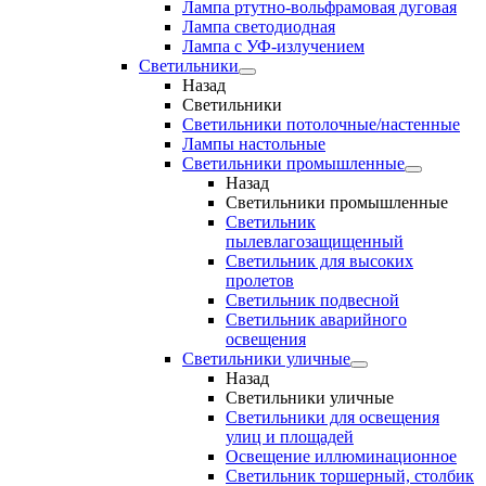
Лампа ртутно-вольфрамовая дуговая
Лампа светодиодная
Лампа с УФ-излучением
Светильники
Назад
Светильники
Светильники потолочные/настенные
Лампы настольные
Светильники промышленные
Назад
Светильники промышленные
Светильник
пылевлагозащищенный
Светильник для высоких
пролетов
Светильник подвесной
Светильник аварийного
освещения
Светильники уличные
Назад
Светильники уличные
Светильники для освещения
улиц и площадей
Освещение иллюминационное
Светильник торшерный, столбик