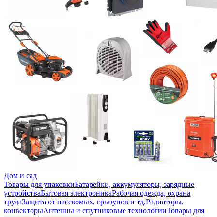
Дом и сад
Товары для упаковки
Батарейки, аккумуляторы, зарядные
устройства
Бытовая электроника
Рабочая одежда, охрана
труда
Защита от насекомых, грызунов и тд.
Радиаторы,
конвекторы
Антенны и спутниковые технологии
Товары для