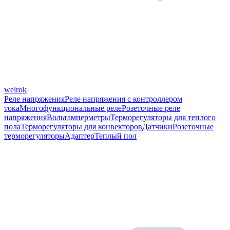
welrok
Реле напряжения
Реле напряжения с контроллером
тока
Многофункциональные реле
Розеточные реле
напряжения
Вольтамперметры
Терморегуляторы для теплого
пола
Терморегуляторы для конвекторов
Датчики
Розеточные
терморегуляторы
Адаптер
Теплый пол