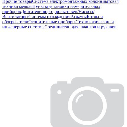
Прочие товары
Система электромонтажных колонн
Бытовая
техника мелкая
Пункты установки измерительных
приборов
Двигатели ворот, рольставен/Насосы/
Вентиляторы
Системы охлаждения
Разъемы
Котлы и
обогреватели
Отопительные приборы/Технологические и
инженерные системы
Соединители для шлангов и рукавов