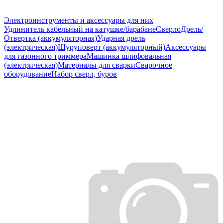
Электроинструменты и аксессуары для них
Удлинитель кабельный на катушке/барабане
Сверло
Дрель/
Отвертка (аккумуляторная)
Ударная дрель
(электрическая)
Шуруповерт (аккумуляторный)
Аксессуары
для газонного триммера
Машинка шлифовальная
(электрическая)
Материалы для сварки
Сварочное
оборудование
Набор сверл, буров