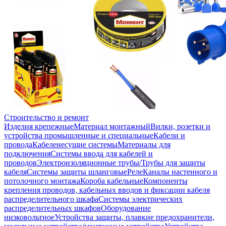
Строительство и ремонт
Изделия крепежные
Материал монтажный
Вилки, розетки и
устройства промышленные и специальные
Кабели и
провода
Кабеленесущие системы
Материалы для
подключения
Системы ввода для кабелей и
проводов
Электроизоляционные трубы/Трубы для защиты
кабеля
Системы защиты шланговые
Реле
Каналы настенного и
потолочного монтажа
Короба кабельные
Компоненты
крепления проводов, кабельных вводов и фиксации кабеля
распределительного шкафа
Системы электрических
распределительных шкафов
Оборудование
низковольтное
Устройства защиты, плавкие предохранители,