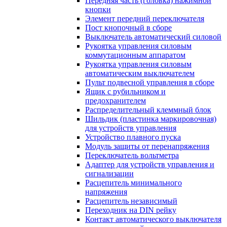
Передняя часть (головка) нажимной
кнопки
Элемент передний переключателя
Пост кнопочный в сборе
Выключатель автоматический силовой
Рукоятка управления силовым
коммутационным аппаратом
Рукоятка управления силовым
автоматическим выключателем
Пульт подвесной управления в сборе
Ящик с рубильником и
предохранителем
Распределительный клеммный блок
Шильдик (пластинка маркировочная)
для устройств управления
Устройство плавного пуска
Модуль защиты от перенапряжения
Переключатель вольтметра
Адаптер для устройств управления и
сигнализации
Расцепитель минимального
напряжения
Расцепитель независимый
Переходник на DIN рейку
Контакт автоматического выключателя