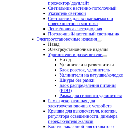
прожектор/ даунлайт
Светильник настенно-потолочный
Указатель световой
Светильник для встраиваемого и
поверхностного монтажа
Лента/полоса светодиодная
Потолочный/настенный светильник
Электроустановочные изделия
Назад
Электроустановочные изделия
Удлинители и разветвители
Назад
Удлинители и разветвители
Блок розеток, удлинитель
Удлинители на катушке/колодке
Шнуры без рамки
Блок распределения питания
(PDU)
Рамка для силового удлинителя
Рамка декоративная для
электроустановочных устройств
Крышка для выключателя, кнопки,
регулятора освещенности, диммера,
переключателя жалюзи
Корпус накладной для открытого