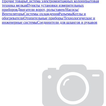
Прочие товары
Система электромонтажных колонн
Бытовая
техника мелкая
Пункты установки измерительных
приборов
Двигатели ворот, рольставен/Насосы/
Вентиляторы
Системы охлаждения
Разъемы
Котлы и
обогреватели
Отопительные приборы/Технологические и
инженерные системы
Соединители для шлангов и рукавов