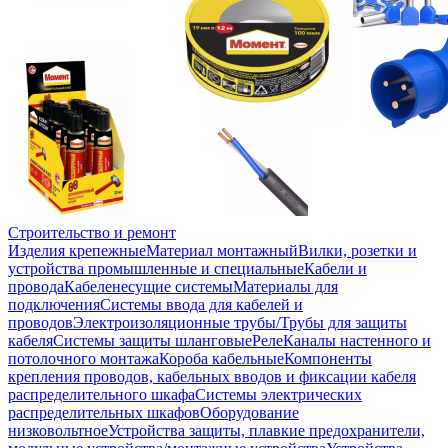
Строительство и ремонт
Изделия крепежные
Материал монтажный
Вилки, розетки и
устройства промышленные и специальные
Кабели и
провода
Кабеленесущие системы
Материалы для
подключения
Системы ввода для кабелей и
проводов
Электроизоляционные трубы/Трубы для защиты
кабеля
Системы защиты шланговые
Реле
Каналы настенного и
потолочного монтажа
Короба кабельные
Компоненты
крепления проводов, кабельных вводов и фиксации кабеля
распределительного шкафа
Системы электрических
распределительных шкафов
Оборудование
низковольтное
Устройства защиты, плавкие предохранители,