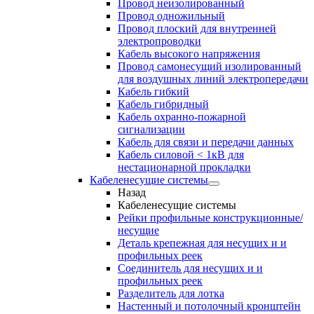
Провод неизолированный
Провод одножильный
Провод плоский для внутренней
электропроводки
Кабель высокого напряжения
Провод самонесущий изолированный
для воздушных линий электропередачи
Кабель гибкий
Кабель гибридный
Кабель охранно-пожарной
сигнализации
Кабель для связи и передачи данных
Кабель силовой < 1кВ для
нестационарной прокладки
Кабеленесущие системы
Назад
Кабеленесущие системы
Рейки профильные конструкционные/
несущие
Деталь крепежная для несущих и и
профильных реек
Соединитель для несущих и и
профильных реек
Разделитель для лотка
Настенный и потолочный кронштейн