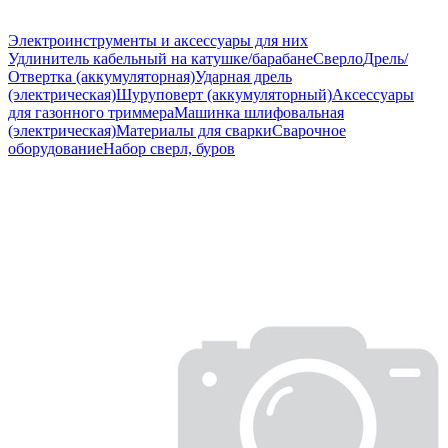
Электроинструменты и аксессуары для них
Удлинитель кабельный на катушке/барабане
Сверло
Дрель/
Отвертка (аккумуляторная)
Ударная дрель
(электрическая)
Шуруповерт (аккумуляторный)
Аксессуары
для газонного триммера
Машинка шлифовальная
(электрическая)
Материалы для сварки
Сварочное
оборудование
Набор сверл, буров