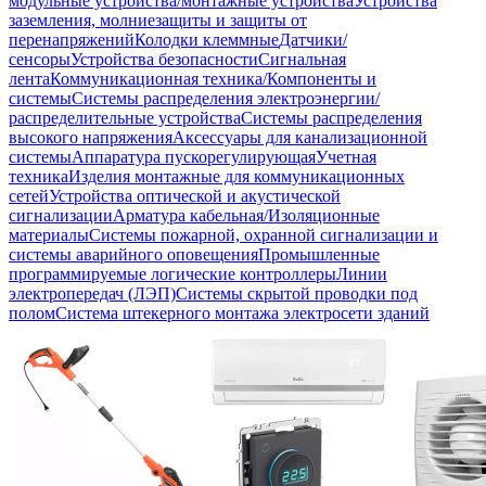
модульные устройства/монтажные устройства
Устройства
заземления, молниезащиты и защиты от
перенапряжений
Колодки клеммные
Датчики/
сенсоры
Устройства безопасности
Сигнальная
лента
Коммуникационная техника/Компоненты и
системы
Системы распределения электроэнергии/
распределительные устройства
Системы распределения
высокого напряжения
Аксессуары для канализационной
системы
Аппаратура пускорегулирующая
Учетная
техника
Изделия монтажные для коммуникационных
сетей
Устройства оптической и акустической
сигнализации
Арматура кабельная/Изоляционные
материалы
Системы пожарной, охранной сигнализации и
системы аварийного оповещения
Промышленные
программируемые логические контроллеры
Линии
электропередач (ЛЭП)
Системы скрытой проводки под
полом
Система штекерного монтажа электросети зданий