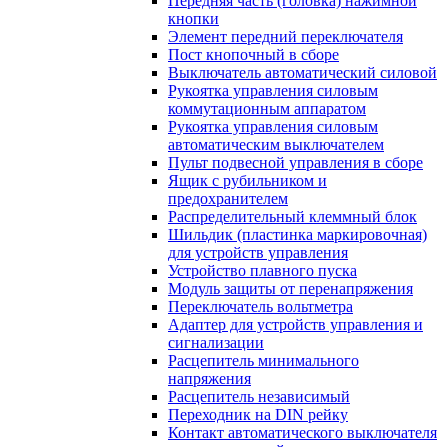
Передняя часть (головка) нажимной
кнопки
Элемент передний переключателя
Пост кнопочный в сборе
Выключатель автоматический силовой
Рукоятка управления силовым
коммутационным аппаратом
Рукоятка управления силовым
автоматическим выключателем
Пульт подвесной управления в сборе
Ящик с рубильником и
предохранителем
Распределительный клеммный блок
Шильдик (пластинка маркировочная)
для устройств управления
Устройство плавного пуска
Модуль защиты от перенапряжения
Переключатель вольтметра
Адаптер для устройств управления и
сигнализации
Расцепитель минимального
напряжения
Расцепитель независимый
Переходник на DIN рейку
Контакт автоматического выключателя