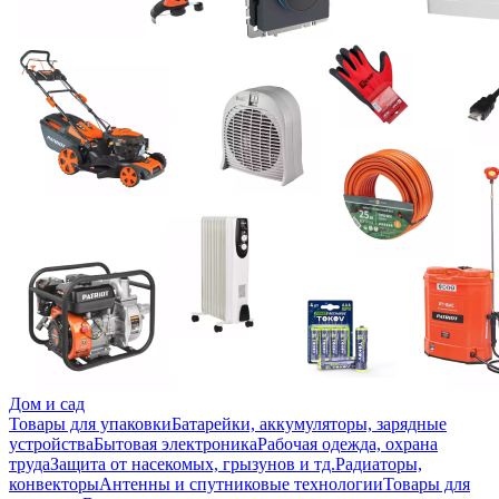
Дом и сад
Товары для упаковки
Батарейки, аккумуляторы, зарядные
устройства
Бытовая электроника
Рабочая одежда, охрана
труда
Защита от насекомых, грызунов и тд.
Радиаторы,
конвекторы
Антенны и спутниковые технологии
Товары для