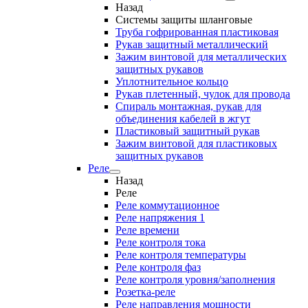
Назад
Системы защиты шланговые
Труба гофрированная пластиковая
Рукав защитный металлический
Зажим винтовой для металлических
защитных рукавов
Уплотнительное кольцо
Рукав плетенный, чулок для провода
Спираль монтажная, рукав для
объединения кабелей в жгут
Пластиковый защитный рукав
Зажим винтовой для пластиковых
защитных рукавов
Реле
Назад
Реле
Реле коммутационное
Реле напряжения 1
Реле времени
Реле контроля тока
Реле контроля температуры
Реле контроля фаз
Реле контроля уровня/заполнения
Розетка-реле
Реле направления мощности