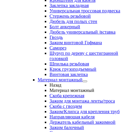
Кронштейн для кабеля
Заклепка закладная
Универсальная троссовая подвеска
Стержень резьбовой
Дюбель для полых стен
Болт анкерный
Дюбель универсальный /вставка
Гвоздь
Зажим винтовой Гофмана
Саморез
Шуруп по дереву с шестигранной
головкой
Шпилька резьбовая
Крюк грузоподъемный
Винтовая заклепка
Материал монтажный
Назад
Материал монтажный
Скоба крепежная
Зажим для монтажа ленты/троса
Скоба с гвоздем
Зажим/Клипса для крепления труб
Направляющая кабеля
Держатель кабельный зажимной
Зажим балочный