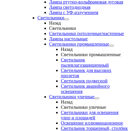
Лампа ртутно-вольфрамовая дуговая
Лампа светодиодная
Лампа с УФ-излучением
Светильники
Назад
Светильники
Светильники потолочные/настенные
Лампы настольные
Светильники промышленные
Назад
Светильники промышленные
Светильник
пылевлагозащищенный
Светильник для высоких
пролетов
Светильник подвесной
Светильник аварийного
освещения
Светильники уличные
Назад
Светильники уличные
Светильники для освещения
улиц и площадей
Освещение иллюминационное
Светильник торшерный, столбик