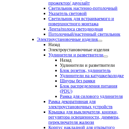
прожектор/ даунлайт
Светильник настенно-потолочный
Указатель световой
Светильник для встраиваемого и
поверхностного монтажа
Лента/полоса светодиодная
Потолочный/настенный светильник
Электроустановочные изделия
Назад
Электроустановочные изделия
Удлинители и разветвители
Назад
Удлинители и разветвители
Блок розеток, удлинитель
Удлинители на катушке/колодке
Шнуры без рамки
Блок распределения питания
(PDU)
Рамка для силового удлинителя
Рамка декоративная для
электроустановочных устройств
Крышка для выключателя, кнопки,
регулятора освещенности, диммера,
переключателя жалюзи
Корпус накладной для открытого