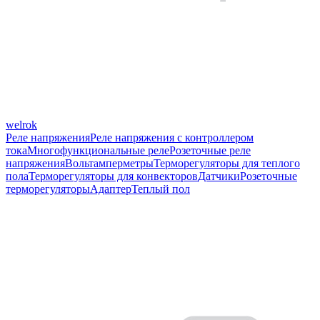
welrok
Реле напряжения
Реле напряжения с контроллером
тока
Многофункциональные реле
Розеточные реле
напряжения
Вольтамперметры
Терморегуляторы для теплого
пола
Терморегуляторы для конвекторов
Датчики
Розеточные
терморегуляторы
Адаптер
Теплый пол