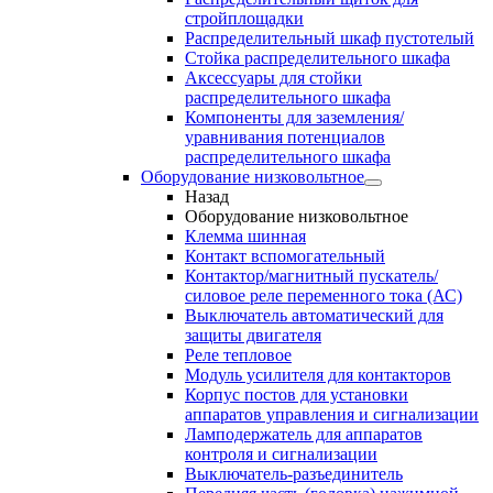
стройплощадки
Распределительный шкаф пустотелый
Стойка распределительного шкафа
Аксессуары для стойки
распределительного шкафа
Компоненты для заземления/
уравнивания потенциалов
распределительного шкафа
Оборудование низковольтное
Назад
Оборудование низковольтное
Клемма шинная
Контакт вспомогательный
Контактор/магнитный пускатель/
силовое реле переменного тока (АС)
Выключатель автоматический для
защиты двигателя
Реле тепловое
Модуль усилителя для контакторов
Корпус постов для установки
аппаратов управления и сигнализации
Ламподержатель для аппаратов
контроля и сигнализации
Выключатель-разъединитель