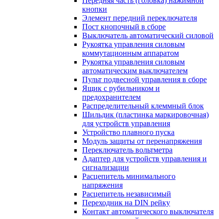
Передняя часть (головка) нажимной
кнопки
Элемент передний переключателя
Пост кнопочный в сборе
Выключатель автоматический силовой
Рукоятка управления силовым
коммутационным аппаратом
Рукоятка управления силовым
автоматическим выключателем
Пульт подвесной управления в сборе
Ящик с рубильником и
предохранителем
Распределительный клеммный блок
Шильдик (пластинка маркировочная)
для устройств управления
Устройство плавного пуска
Модуль защиты от перенапряжения
Переключатель вольтметра
Адаптер для устройств управления и
сигнализации
Расцепитель минимального
напряжения
Расцепитель независимый
Переходник на DIN рейку
Контакт автоматического выключателя