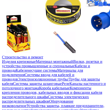
Строительство и ремонт
Изделия крепежные
Материал монтажный
Вилки, розетки и
устройства промышленные и специальные
Кабели и
провода
Кабеленесущие системы
Материалы для
подключения
Системы ввода для кабелей и
проводов
Электроизоляционные трубы/Трубы для защиты
кабеля
Системы защиты шланговые
Реле
Каналы настенного и
потолочного монтажа
Короба кабельные
Компоненты
крепления проводов, кабельных вводов и фиксации кабеля
распределительного шкафа
Системы электрических
распределительных шкафов
Оборудование
низковольтное
Устройства защиты, плавкие предохранители,