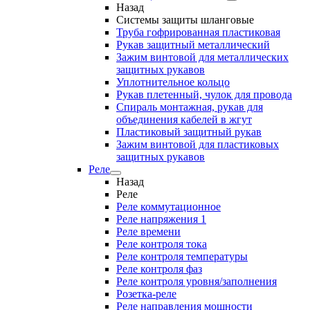
Назад
Системы защиты шланговые
Труба гофрированная пластиковая
Рукав защитный металлический
Зажим винтовой для металлических
защитных рукавов
Уплотнительное кольцо
Рукав плетенный, чулок для провода
Спираль монтажная, рукав для
объединения кабелей в жгут
Пластиковый защитный рукав
Зажим винтовой для пластиковых
защитных рукавов
Реле
Назад
Реле
Реле коммутационное
Реле напряжения 1
Реле времени
Реле контроля тока
Реле контроля температуры
Реле контроля фаз
Реле контроля уровня/заполнения
Розетка-реле
Реле направления мощности