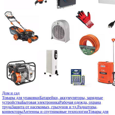
Дом и сад
Товары для упаковки
Батарейки, аккумуляторы, зарядные
устройства
Бытовая электроника
Рабочая одежда, охрана
труда
Защита от насекомых, грызунов и тд.
Радиаторы,
конвекторы
Антенны и спутниковые технологии
Товары для