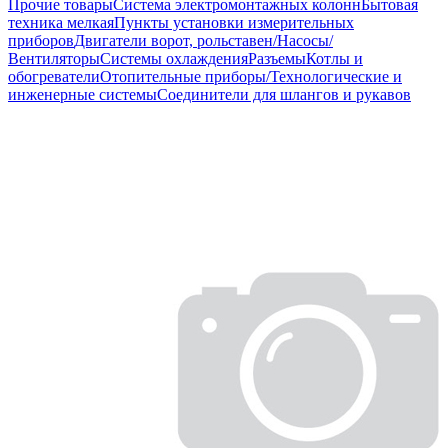
Прочие товары
Система электромонтажных колонн
Бытовая
техника мелкая
Пункты установки измерительных
приборов
Двигатели ворот, рольставен/Насосы/
Вентиляторы
Системы охлаждения
Разъемы
Котлы и
обогреватели
Отопительные приборы/Технологические и
инженерные системы
Соединители для шлангов и рукавов