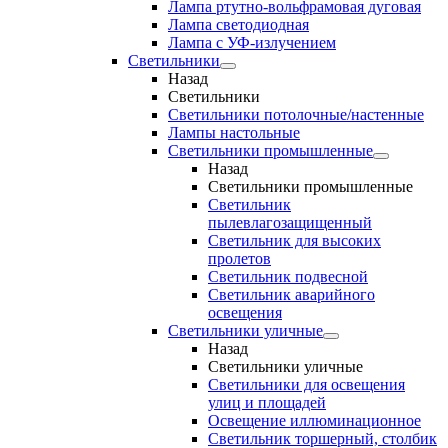
Лампа ртутно-вольфрамовая дуговая
Лампа светодиодная
Лампа с УФ-излучением
Светильники
Назад
Светильники
Светильники потолочные/настенные
Лампы настольные
Светильники промышленные
Назад
Светильники промышленные
Светильник
пылевлагозащищенный
Светильник для высоких
пролетов
Светильник подвесной
Светильник аварийного
освещения
Светильники уличные
Назад
Светильники уличные
Светильники для освещения
улиц и площадей
Освещение иллюминационное
Светильник торшерный, столбик