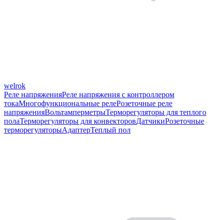
welrok
Реле напряжения
Реле напряжения с контроллером
тока
Многофункциональные реле
Розеточные реле
напряжения
Вольтамперметры
Терморегуляторы для теплого
пола
Терморегуляторы для конвекторов
Датчики
Розеточные
терморегуляторы
Адаптер
Теплый пол