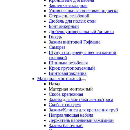
Кронштейн для кабеля
Заклепка закладная
Универсальная троссовая подвеска
Стержень резьбовой
Дюбель для полых стен
Болт анкерный
Дюбель универсальный /вставка
Гвоздь
Зажим винтовой Гофмана
Саморез
Шуруп по дереву с шестигранной
головкой
Шпилька резьбовая
Крюк грузоподъемный
Винтовая заклепка
Материал монтажный
Назад
Материал монтажный
Скоба крепежная
Зажим для монтажа ленты/троса
Скоба с гвоздем
Зажим/Клипса для крепления труб
Направляющая кабеля
Держатель кабельный зажимной
Зажим балочный