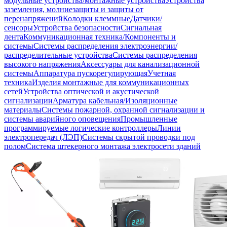
модульные устройства/монтажные устройства
Устройства
заземления, молниезащиты и защиты от
перенапряжений
Колодки клеммные
Датчики/
сенсоры
Устройства безопасности
Сигнальная
лента
Коммуникационная техника/Компоненты и
системы
Системы распределения электроэнергии/
распределительные устройства
Системы распределения
высокого напряжения
Аксессуары для канализационной
системы
Аппаратура пускорегулирующая
Учетная
техника
Изделия монтажные для коммуникационных
сетей
Устройства оптической и акустической
сигнализации
Арматура кабельная/Изоляционные
материалы
Системы пожарной, охранной сигнализации и
системы аварийного оповещения
Промышленные
программируемые логические контроллеры
Линии
электропередач (ЛЭП)
Системы скрытой проводки под
полом
Система штекерного монтажа электросети зданий