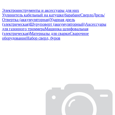
Электроинструменты и аксессуары для них
Удлинитель кабельный на катушке/барабане
Сверло
Дрель/
Отвертка (аккумуляторная)
Ударная дрель
(электрическая)
Шуруповерт (аккумуляторный)
Аксессуары
для газонного триммера
Машинка шлифовальная
(электрическая)
Материалы для сварки
Сварочное
оборудование
Набор сверл, буров