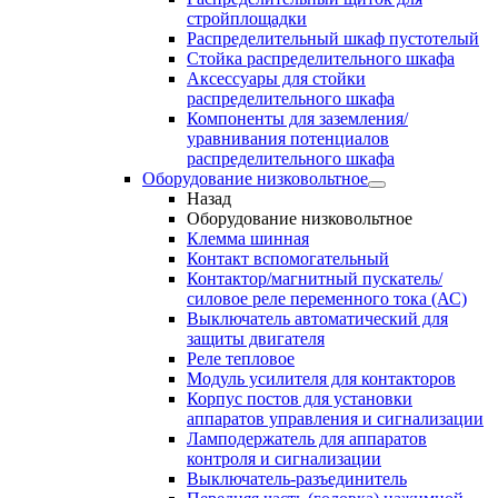
стройплощадки
Распределительный шкаф пустотелый
Стойка распределительного шкафа
Аксессуары для стойки
распределительного шкафа
Компоненты для заземления/
уравнивания потенциалов
распределительного шкафа
Оборудование низковольтное
Назад
Оборудование низковольтное
Клемма шинная
Контакт вспомогательный
Контактор/магнитный пускатель/
силовое реле переменного тока (АС)
Выключатель автоматический для
защиты двигателя
Реле тепловое
Модуль усилителя для контакторов
Корпус постов для установки
аппаратов управления и сигнализации
Ламподержатель для аппаратов
контроля и сигнализации
Выключатель-разъединитель