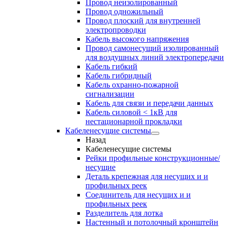
Провод неизолированный
Провод одножильный
Провод плоский для внутренней
электропроводки
Кабель высокого напряжения
Провод самонесущий изолированный
для воздушных линий электропередачи
Кабель гибкий
Кабель гибридный
Кабель охранно-пожарной
сигнализации
Кабель для связи и передачи данных
Кабель силовой < 1кВ для
нестационарной прокладки
Кабеленесущие системы
Назад
Кабеленесущие системы
Рейки профильные конструкционные/
несущие
Деталь крепежная для несущих и и
профильных реек
Соединитель для несущих и и
профильных реек
Разделитель для лотка
Настенный и потолочный кронштейн