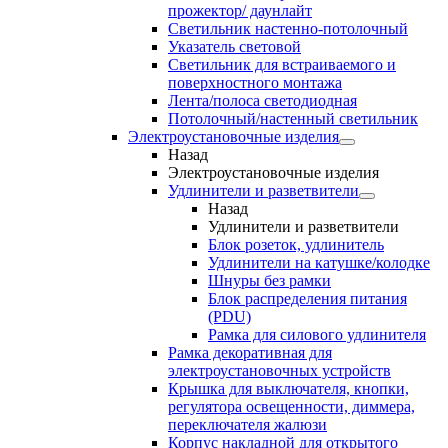
прожектор/ даунлайт
Светильник настенно-потолочный
Указатель световой
Светильник для встраиваемого и
поверхностного монтажа
Лента/полоса светодиодная
Потолочный/настенный светильник
Электроустановочные изделия
Назад
Электроустановочные изделия
Удлинители и разветвители
Назад
Удлинители и разветвители
Блок розеток, удлинитель
Удлинители на катушке/колодке
Шнуры без рамки
Блок распределения питания
(PDU)
Рамка для силового удлинителя
Рамка декоративная для
электроустановочных устройств
Крышка для выключателя, кнопки,
регулятора освещенности, диммера,
переключателя жалюзи
Корпус накладной для открытого