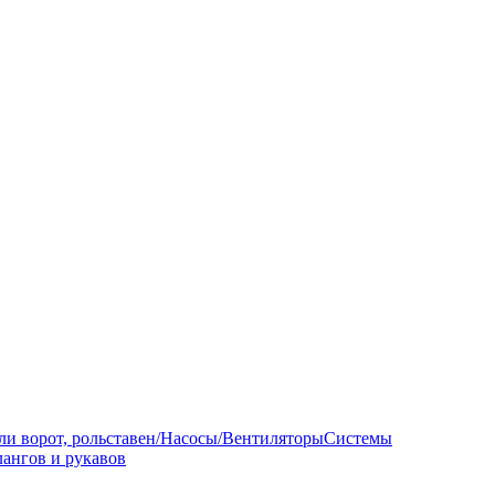
ли ворот, рольставен/Насосы/Вентиляторы
Системы
ангов и рукавов