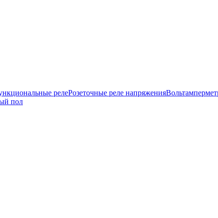
нкциональные реле
Розеточные реле напряжения
Вольтамперме
ый пол