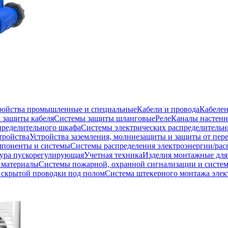
тройства промышленные и специальные
Кабели и провода
Кабеле
 защиты кабеля
Системы защиты шланговые
Реле
Каналы настенн
пределительного шкафа
Системы электрических распределитель
тройства
Устройства заземления, молниезащиты и защиты от пе
мпоненты и системы
Системы распределения электроэнергии/рас
ура пускорегулирующая
Учетная техника
Изделия монтажные для
 материалы
Системы пожарной, охранной сигнализации и систе
скрытой проводки под полом
Система штекерного монтажа элек