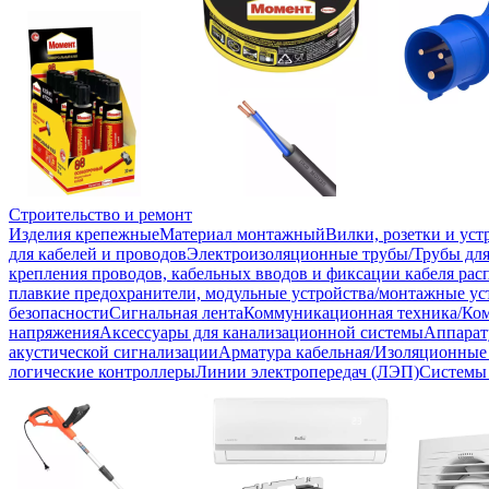
Строительство и ремонт
Изделия крепежные
Материал монтажный
Вилки, розетки и ус
для кабелей и проводов
Электроизоляционные трубы/Трубы для
крепления проводов, кабельных вводов и фиксации кабеля рас
плавкие предохранители, модульные устройства/монтажные ус
безопасности
Сигнальная лента
Коммуникационная техника/Ко
напряжения
Аксессуары для канализационной системы
Аппарат
акустической сигнализации
Арматура кабельная/Изоляционные
логические контроллеры
Линии электропередач (ЛЭП)
Системы 