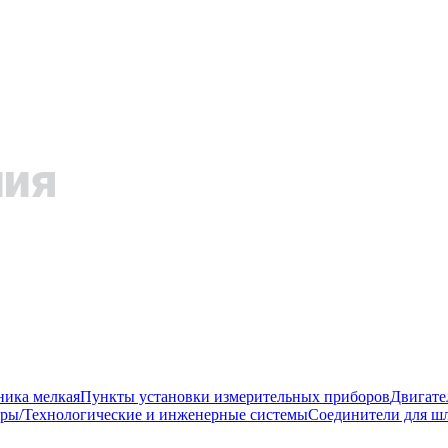
ника мелкая
Пункты установки измерительных приборов
Двигате
ры/Технологические и инженерные системы
Соединители для шл