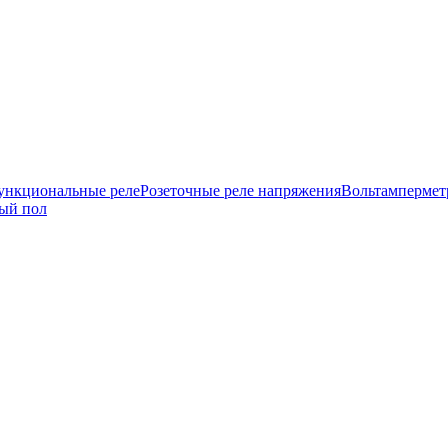
нкциональные реле
Розеточные реле напряжения
Вольтамперме
ый пол