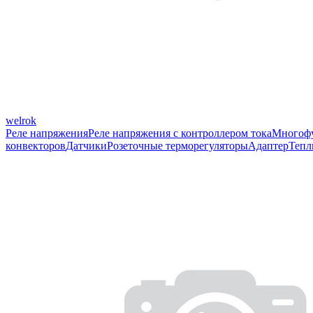
welrok
Реле напряжения
Реле напряжения с контроллером тока
Многофу
конвекторов
Датчики
Розеточные терморегуляторы
Адаптер
Тепл