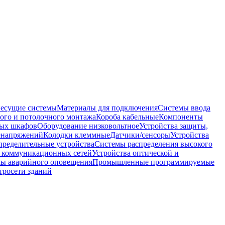
несущие системы
Материалы для подключения
Системы ввода
ого и потолочного монтажа
Короба кабельные
Компоненты
ных шкафов
Оборудование низковольтное
Устройства защиты,
ренапряжений
Колодки клеммные
Датчики/сенсоры
Устройства
пределительные устройства
Системы распределения высокого
 коммуникационных сетей
Устройства оптической и
мы аварийного оповещения
Промышленные программируемые
тросети зданий