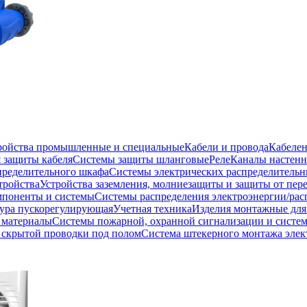
тройства промышленные и специальные
Кабели и провода
Кабеле
 защиты кабеля
Системы защиты шланговые
Реле
Каналы настенн
пределительного шкафа
Системы электрических распределитель
тройства
Устройства заземления, молниезащиты и защиты от пе
мпоненты и системы
Системы распределения электроэнергии/рас
ура пускорегулирующая
Учетная техника
Изделия монтажные для
 материалы
Системы пожарной, охранной сигнализации и систе
скрытой проводки под полом
Система штекерного монтажа элек