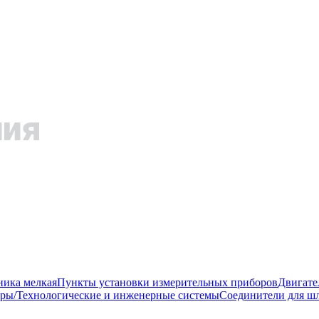
ника мелкая
Пункты установки измерительных приборов
Двигате
ры/Технологические и инженерные системы
Соединители для шл