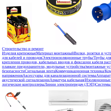
Строительство и ремонт
Изделия крепежные
Материал монтажный
Вилки, розетки и ус
для кабелей и проводов
Электроизоляционные трубы/Трубы для
крепления проводов, кабельных вводов и фиксации кабеля рас
плавкие предохранители, модульные устройства/монтажные ус
безопасности
Сигнальная лента
Коммуникационная техника/Ко
напряжения
Аксессуары для канализационной системы
Аппарат
акустической сигнализации
Арматура кабельная/Изоляционные
логические контроллеры
Линии электропередач (ЛЭП)
Системы 