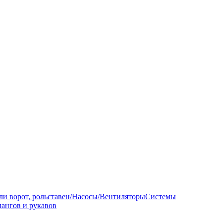
ли ворот, рольставен/Насосы/Вентиляторы
Системы
ангов и рукавов